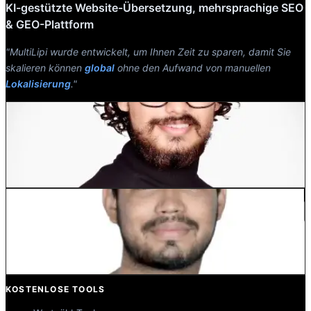
KI-gestützte Website-Übersetzung, mehrsprachige SEO
& GEO-Plattform
"MultiLipi wurde entwickelt, um Ihnen Zeit zu sparen, damit Sie
skalieren können
global
ohne den Aufwand von manuellen
Lokalisierung
."
Dewang Bhardwaj
Co-Founder @MultiLipi
Kunal Singh Shekhawat
Co-Founder @MultiLipi
KOSTENLOSE TOOLS