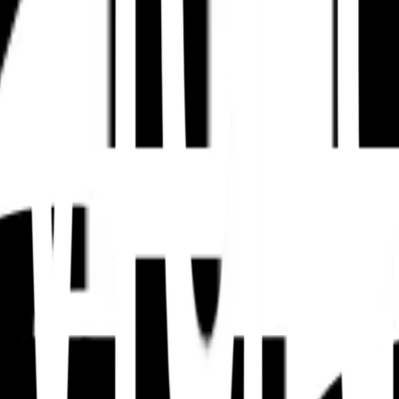
übersetzt.
utzerabsicht anpassen
ch lokale Referenzen, Währungen, Liefererwartungen, recht
d echter Lokalisierung. Lesen Sie die
Übersetzungs- v
r Inhalte über mehrere Länder hinweg skaliert werden.
 strukturierten Daten und 
aten, Produkte, Angebote, Servicebereiche und Sprachv