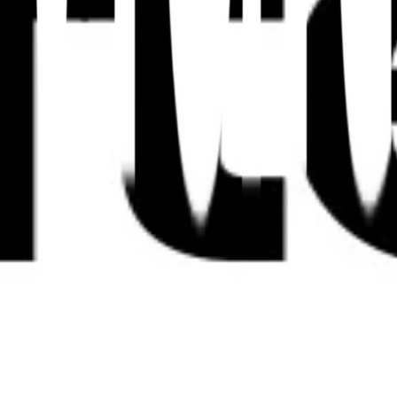
n Markenentität über jeden Markt hinweg verbunden wer
🧭
Kombinieren Sie Schema mit
hreflang
Verwenden Sie Sprachannotationen und
bidirektionale hreflang-Cluster, damit jede
lokalisierte Seite auf die korrekten alternativen
Versionen verweist.
en strukturierter Daten, die
Schema-Checker
zur Valid
tehen, wie sich das Schema über Sprachen hinweg änd