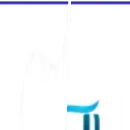
5 Min
lesen
🌐 MEHRSPRACHIGE LOKALE SEO · 2026 PLAYBOOK
Lokale SEO beschränkt sich nicht mehr
sucht, müssen alle lokalen Signale – Li
werden, ohne Ihre globale Markenidenti
Für globale Teams ist das Ziel nicht einfach, ein
und nützlich für den genauen Markt zu machen, d
Suchintention und technische Struktur verbindet.
Dieser Leitfaden erklärt, wie Sie lokales SEO für
Sie lernen, wie Sie Unternehmensprofile lokalisi