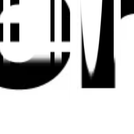
den.
✅
Nach jedem Update validieren
Testen Sie strukturierte Daten und lokalisierte
Eigenschaften, wann immer Sie eine Sprache
hinzufügen, Vorlagen aktualisieren oder regionale
Produktinformationen ändern.
ierung der Implementierung und die
Leitfaden
ert.