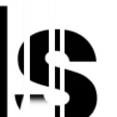
Geschäftsprofile lokalisieren
Veröffentlichen Sie Beschreibungen, Kategorien,
Dienstleistungen, Öffnungszeiten und Beiträge in
der Landessprache. Passen Sie
Suchformulierungen, Feiertage, saisonale
Ereignisse und Serviceerwartungen in jeder
Region an.
Lokale Konsistenz wird zu
💡
Suchmaschinen und Antwortmaschinen 
übereinstimmen, wird Ihre Marke leich