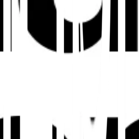
liche Anforderungen, Testimonials und
s. Lokalisierungsleitfaden
und die
Best
mehrsprachigem Schema
arianten zu verstehen. Für mehrsprachige lokale