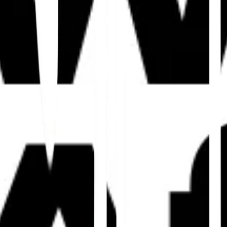
authentisch klingen, nicht maschinell 
Kulturellen Kontext und N
03
Ersetzen Sie generische Beispiele dur
regionsspezifische Anwendungsfälle.
Das ist der Unterschied zwischen Übersetzung un
Practices für mehrsprachige SEO
Artikel, bevo
3. Implementierung von
Schema hilft Maschinen, Ihre lokalen Geschäftsd