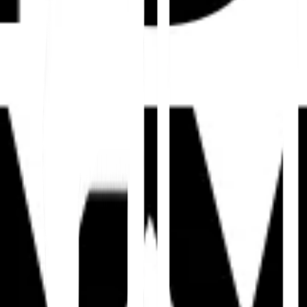
2. Sprachgesteuerte Con
Lokalisierte Inhalte sollten widerspiegeln, wie
ursprünglichen Wörter beibehalten, aber sie verli
generieren.
Führen Sie eine sprachbe
01
Beginnen Sie mit dem tatsächlichen Su
Sprache von Wettbewerbern, saisonale
Lokalisieren Sie Metadat
02
Passen Sie Titel-Tags, Meta-Beschreib