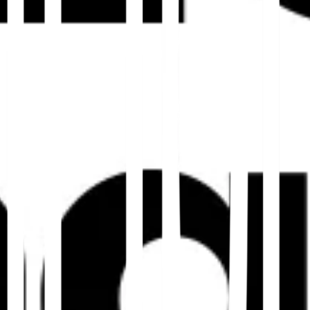
le SERPs
. Eine direkte Übersetzung mag die
le und die emotionalen Auslöser, die Klicks
tartbegriffe mit lokalen Abfragedaten, der
andlungsaufforderungen an. Metadaten sollten