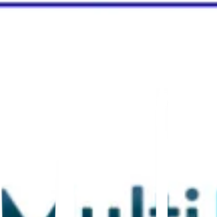
 auf Stadtseiten und Karten-Listings. Wenn 
stings, Metadaten, Schema, Zitate, Bewertunge
tät zu beeinträchtigen.
e lokale SEO-Seite zu übersetzen. Das Ziel ist es, jede 
en sie bedient. Das erfordert eine praktische
mehrspr
 mehrsprachige Zielgruppen skalieren und gleichzeitig I
eren, sprachspezifische Zitate erstellen, Metadaten an