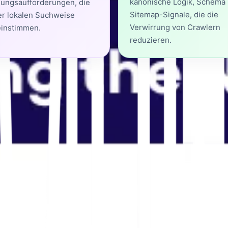
kanonische Logik, Schema
ungsaufforderungen, die
Sitemap-Signale, die die
er lokalen Suchweise
Verwirrung von Crawlern
instimmen.
reduzieren.
ür mehrsprachige Zielgruppen 
s Ihre Marke für einen bestimmten Markt relevant ist. F
rnehmensprofile, Verzeichnisse, Kartenlistungen und La
📚