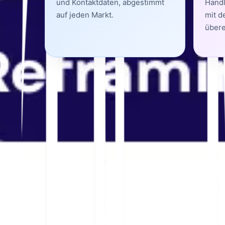
und Kontaktdaten, abgestimmt
Handl
auf jeden Markt.
mit d
übere
1. Lokale Signale, die f
Lokale Signale sind der erste Beweis dafür, das
Signale in der Zielsprache lesbar und über Unte
🏪