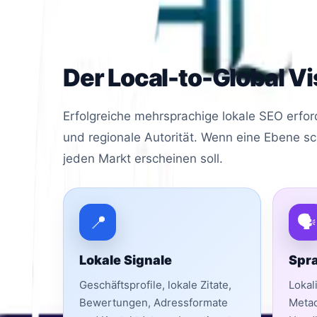
messen und
Website-Übersetzung
Workflows, d
Der Local-to-Global Vis
Erfolgreiche mehrsprachige lokale SEO erford
und regionale Autorität. Wenn eine Ebene s
jeden Markt erscheinen soll.
📍
🗣️
Lokale Signale
Spr
Geschäftsprofile, lokale Zitate,
Lokal
Bewertungen, Adressformate
Metad