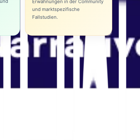
 und
Erwähnungen in der Community
und marktspezifische
Fallstudien.
wichtig sind
ür mehrsprachige Zielgruppen müssen diese
ndingpages hinweg konsistent sein.
☎️