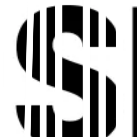
Erstellen Sie marktspezifische
Zitate
Priorisieren Sie Verzeichnisse und
Branchenlisten, denen im Zielland vertraut wird
und die in der Zielsprache veröffentlicht werden.
Konsistente Zitate stärken die lokale Relevanz.
 KI-Vertrauen
vergleichen Signale im gesamten Web. Wenn Ihre lokalen P
ter vertrauenswürdig und zitierfähig. Für die KI-Schicht ve