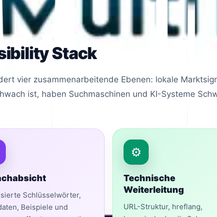
ie die Suchsichtbarkeit unterstützen, anstatt sie zu s
ibility Stack
ert vier zusammenarbeitende Ebenen: lokale Marktsignale
chwach ist, haben Suchmaschinen und KI-Systeme Schwie
⚙️
achabsicht
Technische
Weiterleitung
isierte Schlüsselwörter,
URL-Struktur, hreflang,
aten, Beispiele und