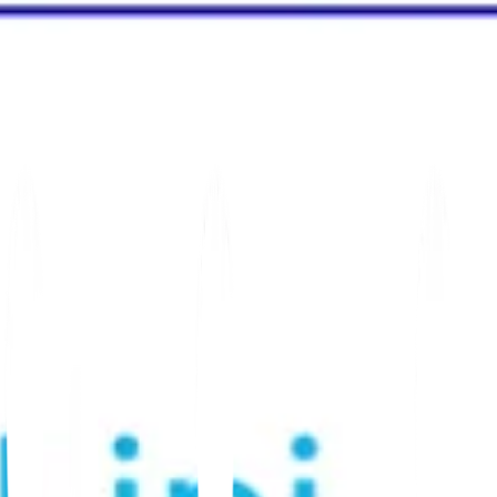
Ihr Publikum in verschiedenen Sprachen
n und regionale Inhalte – lokalisiert
regionale Version auffindbar, vertrauenswürdig
achige SEO
System, das Sprache, Standort,
hre Website regionsübergreifend konsistent halten.
passen, Schema implementieren, regionale Leistung