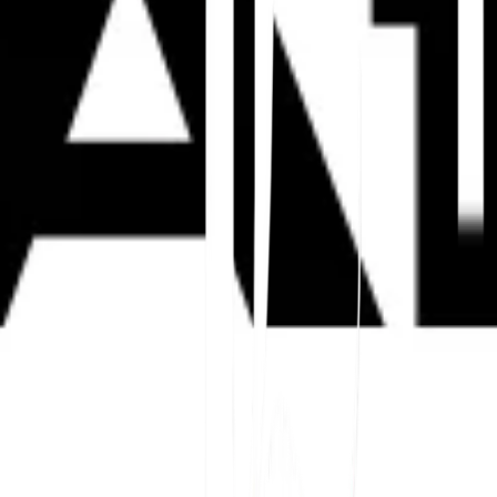
SEO sollte Schema lokalisiert und mit derselbe
🏷️
Lokalisieren Sie Geschäfts- und
Produktschemata
Fügen Sie lokale Geschäftsdetails,
Servicebereiche, Produktnamen, Preisformate,
Verfügbarkeit und sprachspezifische
Beschreibungen hinzu.
Benutzen Sie die
Schema-Generator
zum Erstell
für mehrsprachige Schema-Markup
um zu vers