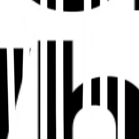
tent-Lokalisierung für loka
 Menschen in jedem Markt suchen, vergleichen und kaufen
ert oft regionale Vokabeln, Kaufkontexte, lokale Beispie
wusste Keyword-Recherche durch
chverhalten in jeder Sprache. Kombinieren Sie übersetzte S
n Trends und kulturspezifischen Modifikatoren.
en und On-Page-Signale
ungen, Überschriften, Alt-Texte, interne Ankertexte und H