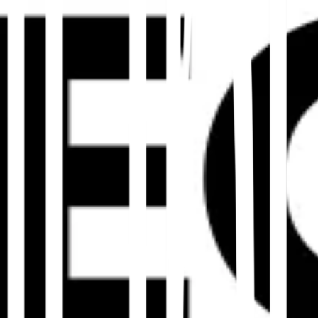
Schützen Sie die NAP-
Konsistenz
Name, Adress und Telefondaten sollten über
Sprachausgaben hinweg konsistent bleiben und
lokale Adressformate sowie Kontaktkonventionen
berücksichtigen.
rofile, Zitate, Schemata und übersetzten Seiten
rbinden Sie diese Arbeit mit der
GEO-Leitfaden
.