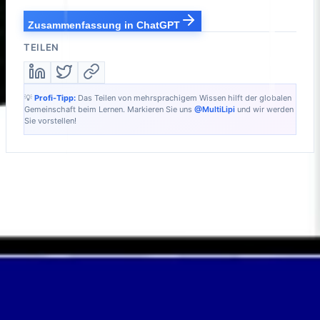
Zusammenfassung in ChatGPT
TEILEN
💡
Profi-Tipp:
Das Teilen von mehrsprachigem Wissen hilft der globalen
Gemeinschaft beim Lernen. Markieren Sie uns
@MultiLipi
und wir werden
Sie vorstellen!