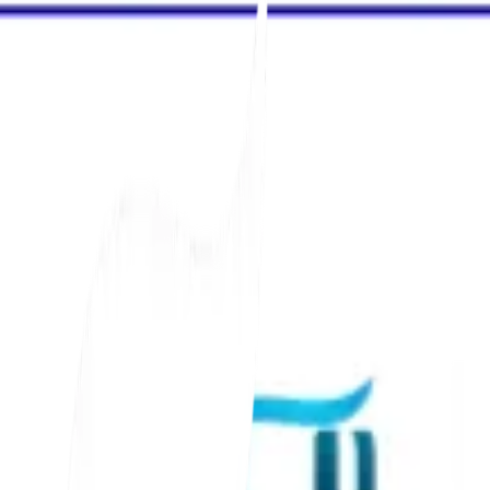
10 Min
lesen