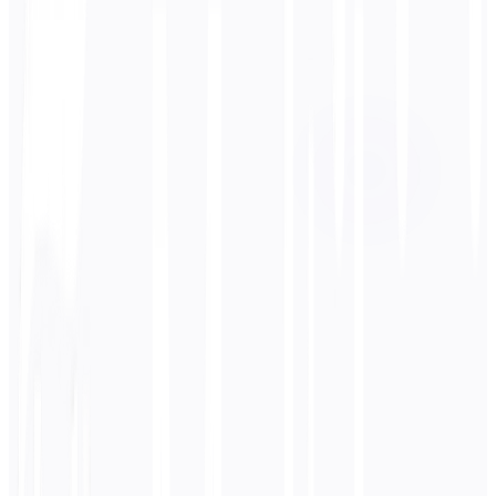
Zielsprache
日本語
Business
Technisch
Akademisch
Konversationell
Rechtliches
Eingeben
Russisch
Text