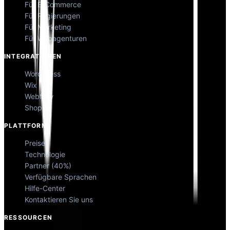
Für E-Commerce
Für Regierungen
Für Marketing
Für Webagenturen
INTEGRATIONEN
WordPress
Wix
Webflow
Shopify
PLATTFORM
Preise
Technologie
Partner (40%)
Verfügbare Sprachen
Hilfe-Center
Kontaktieren Sie uns
RESSOURCEN