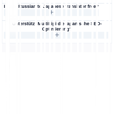
Is this Russian to Japanese translator free?
Unterstützt MultiLipi die japanische SEO-
Optimierung?