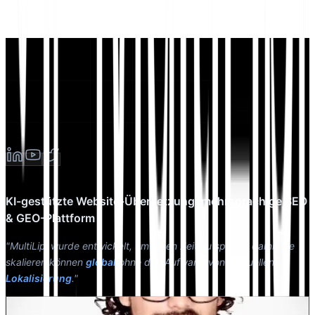
KI-gestützte Website-Übersetzung, mehrsprachige SEO
& GEO-Plattform
"MultiLipi wurde entwickelt, um Ihnen Zeit zu sparen, damit Sie
skalieren können
global
ohne den Aufwand von manuellen
Lokalisierung
."