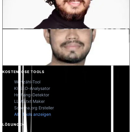
Dewang Bhardwaj
Co-Founder @MultiLipi
Kunal Singh Shekhawat
Co-Founder @MultiLipi
KOSTENLOSE TOOLS
Wortzähl-Tool
KI-SEO-Analysator
Hreflang-Detektor
LLMS.txt Maker
Schema.org Ersteller
Alle Tools anzeigen
LÖSUNGEN