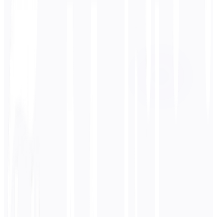
Zielsprache
中文
Business
Technisch
Akademisch
Konversationell
Rechtliches
Eingeben
Russisch
Text