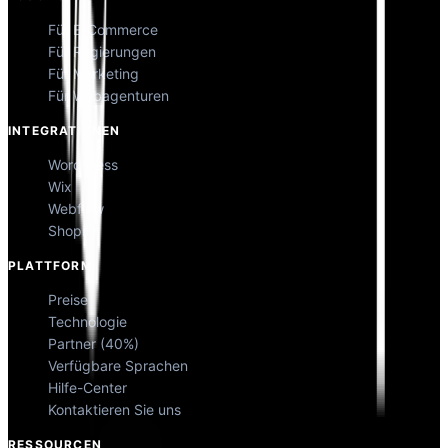
Für E-Commerce
Für Regierungen
Für Marketing
Für Webagenturen
INTEGRATIONEN
WordPress
Wix
Webflow
Shopify
PLATTFORM
Preise
Technologie
Partner (40%)
Verfügbare Sprachen
Hilfe-Center
Kontaktieren Sie uns
RESSOURCEN