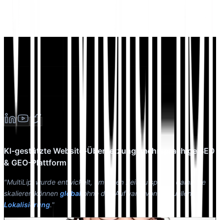
KI-gestützte Website-Übersetzung, mehrsprachige SEO
& GEO-Plattform
"MultiLipi wurde entwickelt, um Ihnen Zeit zu sparen, damit Sie
skalieren können
global
ohne den Aufwand von manuellen
Lokalisierung
."