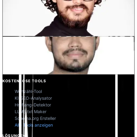
Dewang Bhardwaj
Co-Founder @MultiLipi
Kunal Singh Shekhawat
Co-Founder @MultiLipi
KOSTENLOSE TOOLS
Wortzähl-Tool
KI-SEO-Analysator
Hreflang-Detektor
LLMS.txt Maker
Schema.org Ersteller
Alle Tools anzeigen
LÖSUNGEN