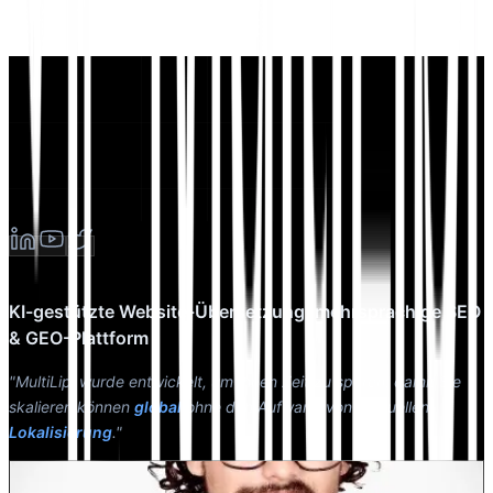
KI-gestützte Website-Übersetzung, mehrsprachige SEO
& GEO-Plattform
"MultiLipi wurde entwickelt, um Ihnen Zeit zu sparen, damit Sie
skalieren können
global
ohne den Aufwand von manuellen
Lokalisierung
."