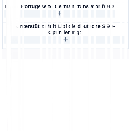
Is this Portugese to German translator free?
Unterstützt MultiLipi die deutsche SEO-
Optimierung?