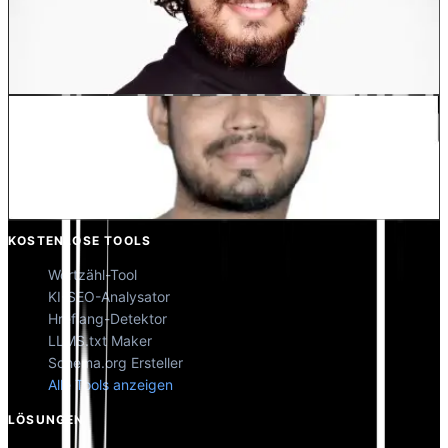
Dewang Bhardwaj
Co-Founder @MultiLipi
Kunal Singh Shekhawat
Co-Founder @MultiLipi
KOSTENLOSE TOOLS
Wortzähl-Tool
KI-SEO-Analysator
Hreflang-Detektor
LLMS.txt Maker
Schema.org Ersteller
Alle Tools anzeigen
LÖSUNGEN