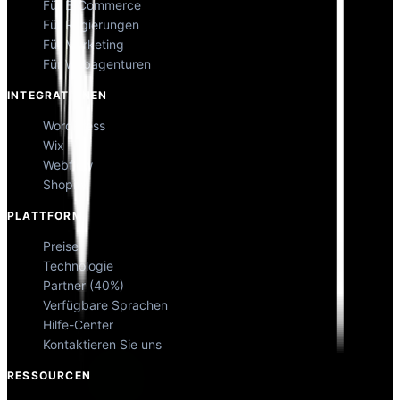
Für E-Commerce
Für Regierungen
Für Marketing
Für Webagenturen
INTEGRATIONEN
WordPress
Wix
Webflow
Shopify
PLATTFORM
Preise
Technologie
Partner (40%)
Verfügbare Sprachen
Hilfe-Center
Kontaktieren Sie uns
RESSOURCEN