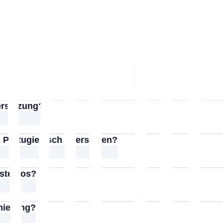
ersetzung?
 Portugiesisch übersetzen?
ostenlos?
imierung?