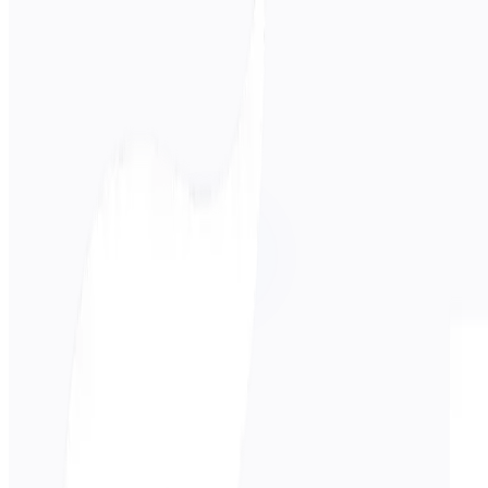
Ausgangssprache
한국어
Zielsprache
Portugiesisch
Business
Technisch
Akademisch
Konversationell
Rechtliches