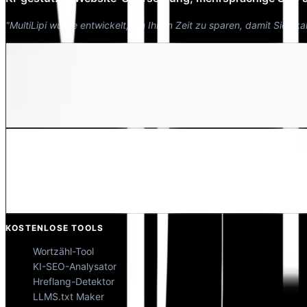
"MultiLipi wurde entwickelt, um Ihnen Zeit zu sparen, damit Sie sk
Dewang Bhardwaj
Co-Founder @MultiLipi
Kunal Singh Shekhawat
Co-Founder @MultiLipi
KOSTENLOSE TOOLS
Wortzähl-Tool
KI-SEO-Analysator
Hreflang-Detektor
LLMS.txt Maker