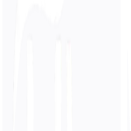
Eingeben
Koreanisch
Text
0
/ 5.000 Zeichen
Portugiesisch
Übersetzung
Die Übersetzung wird hier angezeigt...