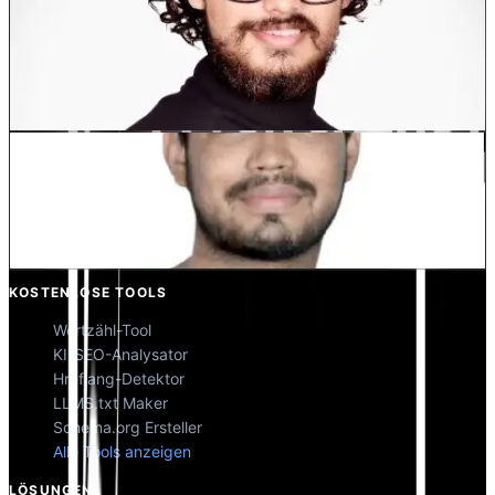
Dewang Bhardwaj
Co-Founder @MultiLipi
Kunal Singh Shekhawat
Co-Founder @MultiLipi
KOSTENLOSE TOOLS
Wortzähl-Tool
KI-SEO-Analysator
Hreflang-Detektor
LLMS.txt Maker
Schema.org Ersteller
Alle Tools anzeigen
LÖSUNGEN