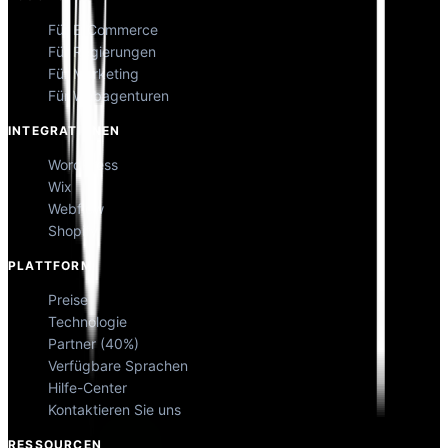
Für E-Commerce
Für Regierungen
Für Marketing
Für Webagenturen
INTEGRATIONEN
WordPress
Wix
Webflow
Shopify
PLATTFORM
Preise
Technologie
Partner (40%)
Verfügbare Sprachen
Hilfe-Center
Kontaktieren Sie uns
RESSOURCEN