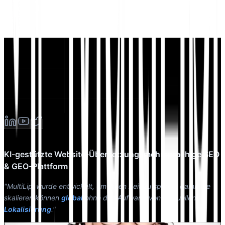
KI-gestützte Website-Übersetzung, mehrsprachige SEO
& GEO-Plattform
"MultiLipi wurde entwickelt, um Ihnen Zeit zu sparen, damit Sie
skalieren können
global
ohne den Aufwand von manuellen
Lokalisierung
."