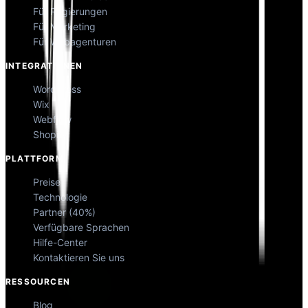
Für Regierungen
Für Marketing
Für Webagenturen
INTEGRATIONEN
WordPress
Wix
Webflow
Shopify
PLATTFORM
Preise
Technologie
Partner (40%)
Verfügbare Sprachen
Hilfe-Center
Kontaktieren Sie uns
RESSOURCEN
Blog