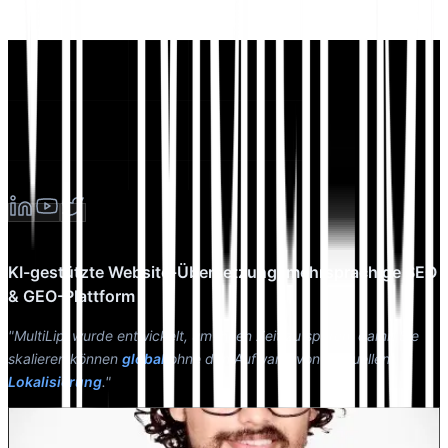
KI-gestützte Website-Übersetzung, mehrsprachige SEO
& GEO-Plattform
"MultiLipi wurde entwickelt, um Ihnen Zeit zu sparen, damit Sie
skalieren können
global
ohne den Aufwand von manuellen
Lokalisierung
."