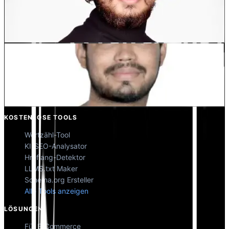
Dewang Bhardwaj
Co-Founder @MultiLipi
Kunal Singh Shekhawat
Co-Founder @MultiLipi
KOSTENLOSE TOOLS
Wortzähl-Tool
KI-SEO-Analysator
Hreflang-Detektor
LLMS.txt Maker
Schema.org Ersteller
Alle Tools anzeigen
LÖSUNGEN
Für E-Commerce