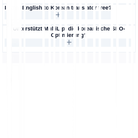
Is this English to Korean translator free?
Unterstützt MultiLipi die koreanische SEO-
Optimierung?