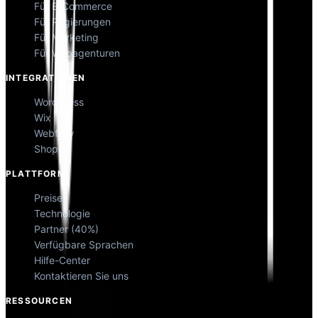
Für E-Commerce
Für Regierungen
Für Marketing
Für Webagenturen
INTEGRATIONEN
WordPress
Wix
Webflow
Shopify
PLATTFORM
Preise
Technologie
Partner (40%)
Verfügbare Sprachen
Hilfe-Center
Kontaktieren Sie uns
RESSOURCEN