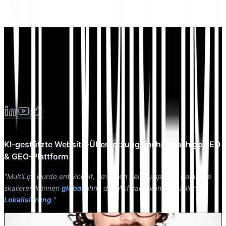
KI-gestützte Website-Übersetzung, mehrsprachige SEO
& GEO-Plattform
"MultiLipi wurde entwickelt, um Ihnen Zeit zu sparen, damit Sie
skalieren können
global
ohne den Aufwand von manuellen
Lokalisierung
."