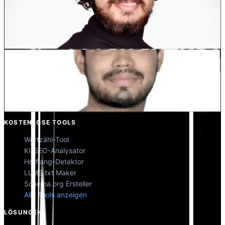
Dewang Bhardwaj
Co-Founder @MultiLipi
Kunal Singh Shekhawat
Co-Founder @MultiLipi
KOSTENLOSE TOOLS
Wortzähl-Tool
KI-SEO-Analysator
Hreflang-Detektor
LLMS.txt Maker
Schema.org Ersteller
Alle Tools anzeigen
LÖSUNGEN