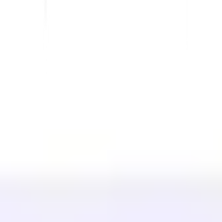
LÖSUNGEN
Für E-Commerce
Für Regierungen
Für Marketing
Für Webagenturen
INTEGRATIONEN
WordPress
Wix
Webflow
Shopify
PLATTFORM
Preise
Technologie
Partner (40%)
Verfügbare Sprachen
Hilfe-Center
Kontaktieren Sie uns