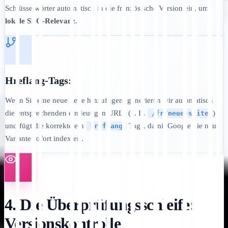
Schlüsselwörter automatisch in die französische Version ein, um
lokale SEO-Relevanz
.
Hreflang-Tags:
Wenn Sie eine neue Seite hinzufügen, generieren wir automatisch
die entsprechenden eindeutigen URLs (z. B.
)
/fr/neue-seite
und fügt die korrekte ein
Tags, damit Google die neue
hreflang
Variante sofort indexiert.
4. Die Überprüfungsschleife:
Versionskontrolle