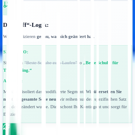
Die „Diff“-Logik:
Wir identifizieren
genau, was sich geändert hat
.
SZENARIO:
Sie ändern
"Beste Schuhe zum Laufen"
to
„Beste Schuhe für
Trailrunning.“
AKTION:
MultiLipi isoliert das modifizierte Segment. Wir
übersetzen Sie
nicht die gesamte Seite neu
; wir reihen nur den spezifischen Satz
ein, der geändert wurde. Dies schont Ihr Kontingent und sorgt für
Effizienz.