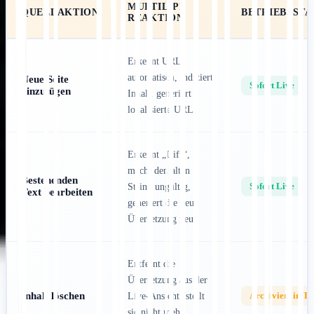
MULTILIPI
QUELLAKTION
BETRIEBSSTA
REAKTION
Erkennt URL
automatisch, indiziert
Neue Seite
Sofort Live
hinzufügen
Inhalt, generiert
lokalisierte URL.
Erkennt „Diff“,
macht den alten
Bestehenden
Sofort Live
String ungültig,
Text bearbeiten
generiert die neue
Übersetzung neu.
Entfernt die
Übersetzung aus der
Inhalt löschen
Archiviert in T
Live-Ansicht (stellt
sie nicht mehr