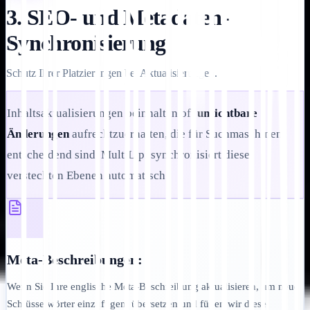
3. SEO- und Metadaten-
Synchronisierung
Schutz Ihrer Platzierungen bei Aktualisierungen.
Inhaltsaktualisierungen beinhalten oft
unsichtbare
Änderungen
aufrechtzuerhalten, die für Suchmaschinen
entscheidend sind. MultiLipi synchronisiert diese
versteckten Ebenen automatisch:
Meta-Beschreibungen:
Wenn Sie Ihre englische Meta-Beschreibung aktualisieren, um neue
Schlüsselwörter einzufügen, übersetzen und fügen wir diese