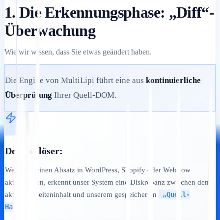
1. Die Erkennungsphase: „Diff“-
Überwachung
Wie wir wissen, dass Sie etwas geändert haben.
Die Engine von MultiLipi führt eine aus
kontinuierliche
Überprüfung
Ihrer Quell-DOM.
Der Auslöser:
Wenn Sie einen Absatz in WordPress, Shopify oder Webflow
aktualisieren, erkennt unser System eine Diskrepanz zwischen dem
aktuellen Seiteninhalt und unserem gespeicherten
„Quell-
Hash“.