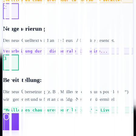
2
Neugenerierung:
Der neue Quelltext wird an die Neural AI Engine gesendet.
Verarbeitung durch die neurale KI-Engine...
3
Bereitstellung:
Die neue Übersetzung (z. B. „Meilleures chaussures pour le trail“)
wird generiert und sofort an das Edge-Netzwerk übermittelt.
"Meilleures chaussures pour le trail" → Live