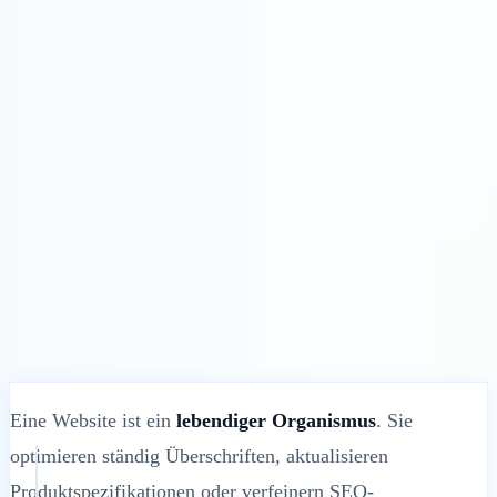
Lösungen
Integrationen
Preise
Technologie
Ressourcen
Partner
40%
Anmelden
Loslegen
← Zurück
HILFEARTIKEL
Was passiert, wenn Sie den Originalinhalt
Ihrer Website aktualisieren?
MultiLipi
•
Ungültiges Datum
•
10 Min.
lesen
Eine Website ist ein
lebendiger Organismus
. Sie
optimieren ständig Überschriften, aktualisieren
Produktspezifikationen oder verfeinern SEO-