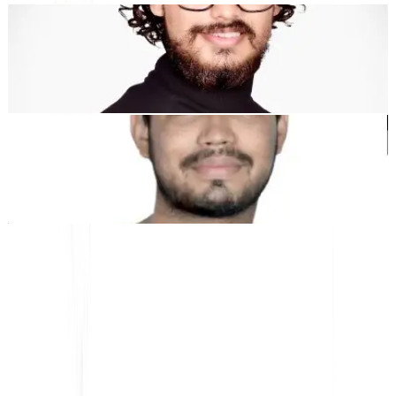
Dewang Bhardwaj
Co-Founder @MultiLipi
Kunal Singh Shekhawat
Co-Founder @MultiLipi
KOSTENLOSE TOOLS
Wortzähl-Tool
KI-SEO-Analysator
Hreflang-Detektor
LLMS.txt Maker
Schema.org Ersteller
Alle Tools anzeigen