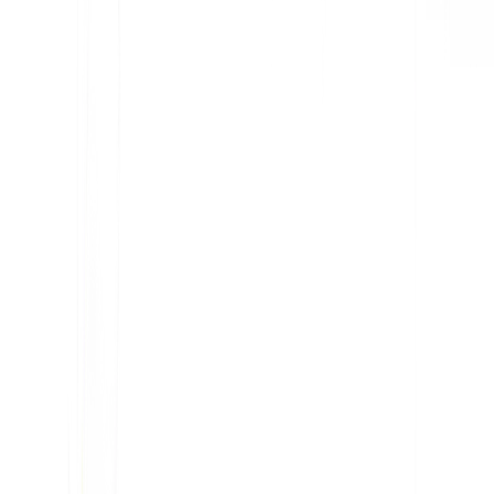
KI-gestützte Website-Übersetzung, mehrsprachige SEO
& GEO-Plattform
"MultiLipi wurde entwickelt, um Ihnen Zeit zu sparen, damit Sie
skalieren können
global
ohne den Aufwand von manuellen
Lokalisierung
."