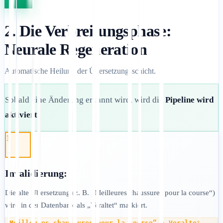
2. Die Verbreitungsphase:
Neurale Regeneration
Automatische Heilung der Übersetzungsschicht.
Sobald eine Änderung erkannt wird, wird die
Pipeline wird
aktiviert
:
1
Invalidierung:
Die alte Übersetzung (z. B. „Meilleures chaussures pour la course“)
wird in der Datenbank als „Veraltet“ markiert.
„Meilleures chaussures pour la course“ → Veraltet