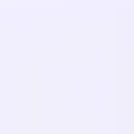
RESSOURCEN
Blog
Glossar
Fallstudien
Kostenloser Übersetzer
FAQs
Migrationen
LERNEN
Mehrsprachige SEO
GEO Leitfaden
AEO-Leitfaden
LLM-Optimierung
VERGLEICHEN
Weglot Alternative
GTranslate Alternative
WPML Alternative
TranslatePress Alternative
mehr anzeigen