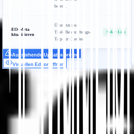
bereit).
Übersetzt neue
SEO-Meta
Sofort Live
Titel-/Beschreibungs-
aktualisieren
Tags für Crawler.
Ausstehende Updates prüfen
Visuellen Editor öffnen
Loslegen
Support kontaktieren
In diesem Artikel
Zusammenfassung in ChatGPT