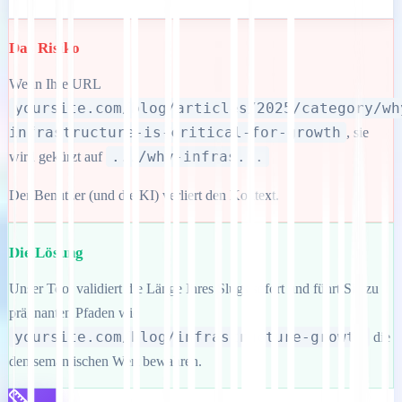
Das Risiko
Wenn Ihre URL
yoursite.com/blog/articles/2025/category/wh
infrastructure-is-critical-for-growth
, sie
.../why-infras...
wird gekürzt auf
Der Benutzer (und die KI) verliert den Kontext.
Die Lösung
Unser Tool validiert die Länge Ihres Slugs sofort und führt Sie zu
prägnanten Pfaden wie
yoursite.com/blog/infrastructure-growth
die
den semantischen Wert bewahren.