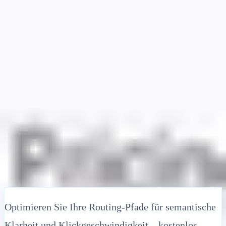
Lösungen
Integrationen
Preise
Technologie
Ressourcen
Partner
40%
Anmelden
Loslegen
← Zurück
HILFEARTIKEL
Kostenloser URL-Längenprüfer:
Optimieren Sie Slugs für SEO und
Klickraten
MultiLipi
•
Ungültiges Datum
•
5 Min
lesen
Optimieren Sie Ihre Routing-Pfade für semantische
Klarheit und Klickgeschwindigkeit – kostenlos.