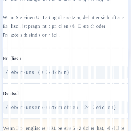
Wenn Sie einen URL-Slug übersetzen, dehnt er sich oft aus.
Englisch ist prägnant; Sprachen wie Deutsch oder
Französisch sind wortreich.
Englisch
/ueber-uns (9 Zeichen)
Deutsch
/ueber-unsere-unternehmen (24 Zeichen)
Wenn Ihre englische URL bereits 55 Zeichen hat, wird Ihre