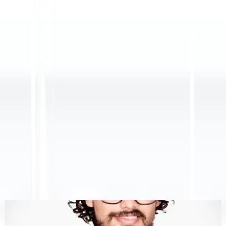
KI-gestützte Website-Übersetzung, mehrsprachige SEO
& GEO-Plattform
"MultiLipi wurde entwickelt, um Ihnen Zeit zu sparen, damit Sie
skalieren können
global
ohne den Aufwand von manuellen
Lokalisierung
."