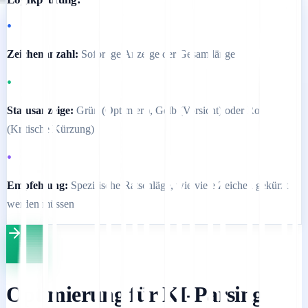
•
Zeichenanzahl:
Sofortige Anzeige der Gesamtlänge
•
Statusanzeige:
Grün (Optimiert), Gelb (Vorsicht) oder Rot
(Kritische Kürzung)
•
Empfehlung:
Spezifische Ratschläge, wie viele Zeichen gekürzt
werden müssen
Optimierung für KI-Parsing