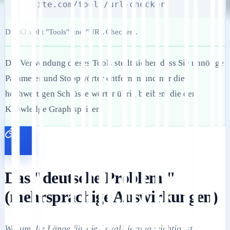
yoursite.com/tools/url-checker
Die KI sieht "Tools" und "URL Checker".
Die Verwendung dieses Tools stellt sicher, dass Sie unnötige
Parameter und Stoppwörter entfernen und nur die
hochwertigen Schlüsselwörter übrig bleiben, die den
Knowledge Graph speisen.
Das "deutsche Problem "
(mehrsprachige Auswirkungen)
Warum die Länge für die Lokalisierung wichtig ist.