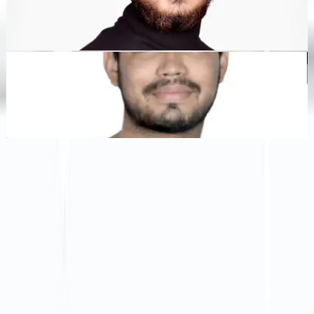
Dewang Bhardwaj
Co-Founder @MultiLipi
Kunal Singh Shekhawat
Co-Founder @MultiLipi
KOSTENLOSE TOOLS
Wortzähl-Tool
KI-SEO-Analysator
Hreflang-Detektor
LLMS.txt Maker
Schema.org Ersteller
Alle Tools anzeigen
LÖSUNGEN
Für E-Commerce