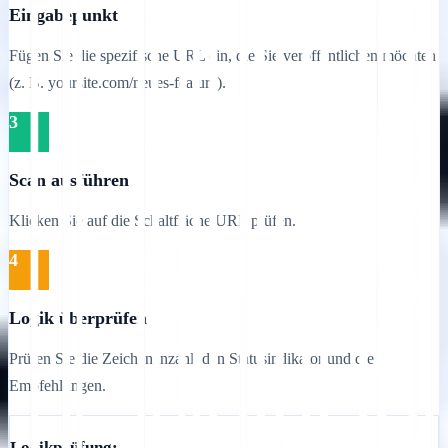
Eingabepunkt
Fügen Sie die spezifische URL ein, die Sie veröffentlichen möchten
(z. B. yoursite.com/neues-feature).
3
Scan ausführen
Klicken Sie auf die Schaltfläche URL prüfen.
4
Logik überprüfen
Prüfen Sie die Zeichenanzahl, den Statusindikator und die
Empfehlungen.
Logikprüfung: