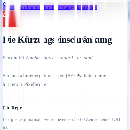
Überprüfen Sie Ihre URL-Länge kostenlos
Die Kürzungseinschränkung
Warum 60 Zeichen das absolute Limit sind.
Suchmaschinenergebnisseiten (SERPs) haben eine
begrenzte Pixelbreite.
Die Regel
Google zeigt normalerweise die ersten 50-60 Zeichen einer URL
an.