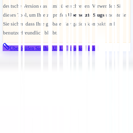
deutsche Version das Limit überschreiten. Verwenden Sie
dieses Tool, um Ihre zu prüfen
Übersetzte Slugs
und stellen
Sie sicher, dass Ihre globale Navigation kompakt und
benutzerfreundlich bleibt.
Überprüfen Sie Ihre URL-Länge kostenlos
Loslegen
Support kontaktieren
In diesem Artikel
Zusammenfassung in ChatGPT
Teilen