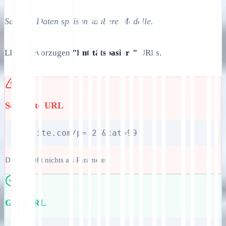
Saubere Daten speisen saubere Modelle.
LLMs bevorzugen
"Entitätsbasiert"
URLs.
Schlechte URL
yoursite.com/p=123&cat=99
Die KI sieht nichts als Parameter.
Gute URL