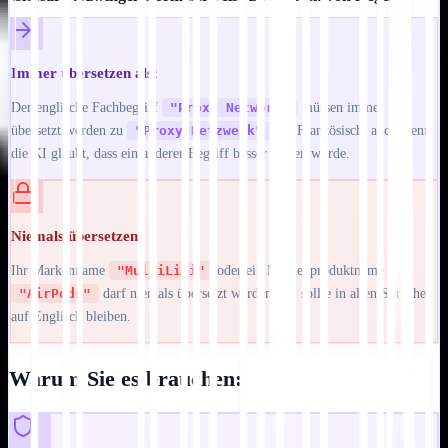
Immer übersetzen als:
Der englische Fachbegriff
"Proxy Network"
müssen immer
übersetzt werden zu
"Proxy-Netzwerk"
auf Französisch, auch wenn
die KI glaubt, dass ein anderer Begriff besser passen würde.
Niemals übersetzen:
Ihr Markenname
"MultiLipi"
oder ein Markenproduktname wie
"AirPods"
darf niemals übersetzt werden und sollte in allen Sprachen
auf Englisch bleiben.
Warum Sie es brauchen: