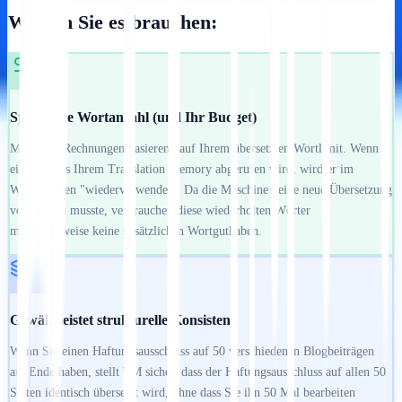
Warum Sie es brauchen:
Spart Ihre Wortanzahl (und Ihr Budget)
MultiLipi Rechnungen basierend auf Ihrem übersetzten Wortlimit. Wenn
ein Satz aus Ihrem Translation Memory abgerufen wird, wird er im
Wesentlichen "wiederverwendet". Da die Maschine keine neue Übersetzung
verarbeiten musste, verbrauchen diese wiederholten Wörter
möglicherweise keine zusätzlichen Wortguthaben.
Gewährleistet strukturelle Konsistenz
Wenn Sie einen Haftungsausschluss auf 50 verschiedenen Blogbeiträgen
am Ende haben, stellt TM sicher, dass der Haftungsausschluss auf allen 50
Seiten identisch übersetzt wird, ohne dass Sie ihn 50 Mal bearbeiten