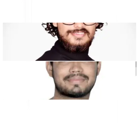
"MultiLipi wurde entwickelt, um Ihnen Zeit zu sparen, damit Sie
skalieren können
global
ohne den Aufwand von manuellen
Lokalisierung
."
Dewang Bhardwaj
Co-Founder @MultiLipi
Kunal Singh Shekhawat
Co-Founder @MultiLipi
KOSTENLOSE TOOLS
Wortzähl-Tool
KI-SEO-Analysator
Hreflang-Detektor
LLMS.txt Maker