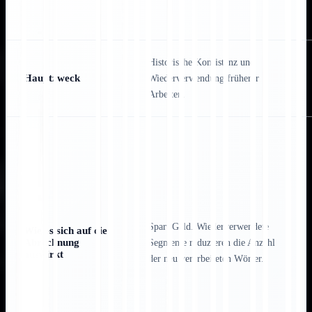
Historische Konsistenz und
Hauptzweck
Wiederverwendung früherer
Arbeiten.
Spart Geld. Wiederverwendete
Wie es sich auf die
Abrechnung
Segmente reduzieren die Anzahl
auswirkt
der neu verarbeiteten Wörter.