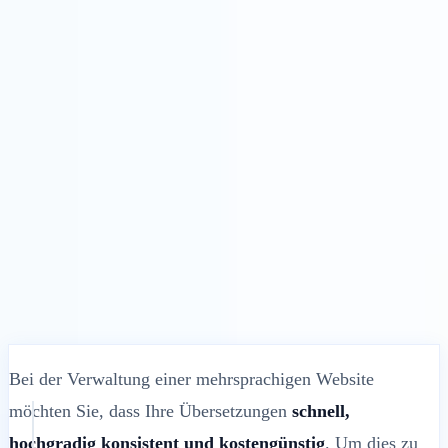
Lösungen
Integrationen
Preise
Technologie
Ressourcen
Partner
40%
Anmelden
Loslegen
← Zurück
HILFEARTIKEL
Translation Memory vs. Glossar: Was ist
der Unterschied?
MultiLipi
•
Ungültiges Datum
•
5 Min
lesen
Bei der Verwaltung einer mehrsprachigen Website
möchten Sie, dass Ihre Übersetzungen
schnell,
hochgradig konsistent und kostengünstig
. Um dies zu