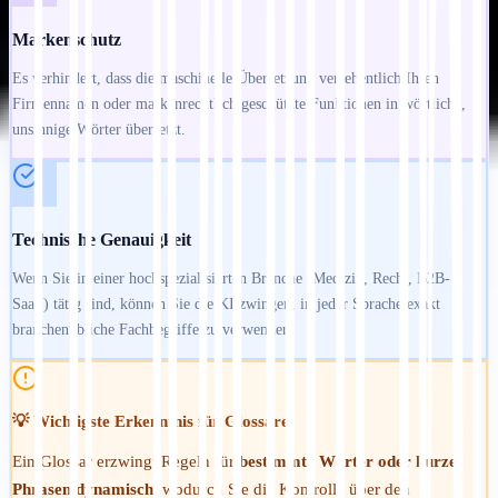
Markenschutz
Es verhindert, dass die maschinelle Übersetzung versehentlich Ihren
Firmennamen oder markenrechtlich geschützte Funktionen in wörtliche,
unsinnige Wörter übersetzt.
Technische Genauigkeit
Wenn Sie in einer hochspezialisierten Branche (Medizin, Recht, B2B-
SaaS) tätig sind, können Sie die KI zwingen, in jeder Sprache exakt
branchenübliche Fachbegriffe zu verwenden.
💡 Wichtigste Erkenntnis für Glossare:
Ein Glossar erzwingt Regeln für
bestimmte Wörter oder kurze
Phrasen dynamisch
, wodurch Sie die Kontrolle über den