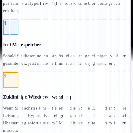
puissance du HyperDrive." (Ihr Produktname bleibt erfolgreich
erhalten).
4
In TM gespeichert
Sobald Sie diesen neuen französischen Satz genehmigen, wird der
gesamte Satz jetzt in Ihrem Translation Memory gespeichert.
5
Zukünftige Wiederverwendung
Wenn Sie nächstes Jahr auf einer anderen Seite „Entdecken Sie die
Leistung des HyperDrive.“ eingeben, ruft MultiLipi die französische
Übersetzung sofort aus dem TM ab, ohne sie erneut verarbeiten zu
müssen.