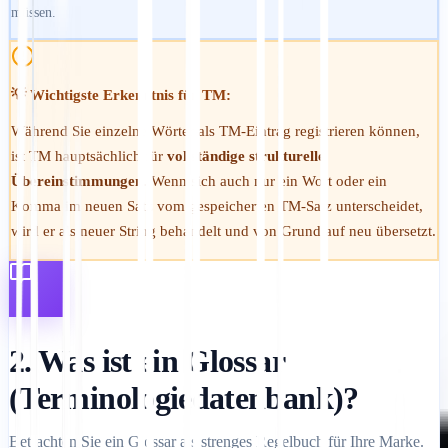
müssen.
💡 Wichtigste Erkenntnis für TM:
Während Sie einzelne Wörter als TM-Eintrag registrieren können,
ist TM hauptsächlich für
vollständige strukturelle
Übereinstimmungen
. Wenn sich auch nur ein Wort oder ein
Komma im neuen Satz vom gespeicherten TM-Satz unterscheidet,
wird er als neuer String behandelt und von Grund auf neu übersetzt.
2. Was ist ein Glossar
(Terminologiedatenbank)?
Betrachten Sie ein Glossar als strenges Regelbuch für Ihre Marke.