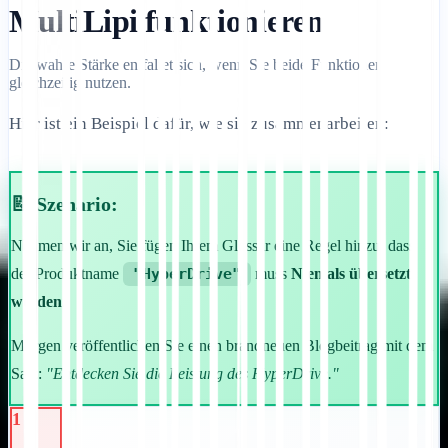
MultiLipi funktionieren
Die wahre Stärke entfaltet sich, wenn Sie beide Funktionen
gleichzeitig nutzen.
Hier ist ein Beispiel dafür, wie sie zusammenarbeiten:
📝 Szenario:
Nehmen wir an, Sie fügen Ihrem Glossar eine Regel hinzu, dass
der Produktname
"HyperDrive"
muss
Niemals übersetzt
werden
.
Morgen veröffentlichen Sie einen brandneuen Blogbeitrag mit dem
Satz:
"Entdecken Sie die Leistung des HyperDrive."
1