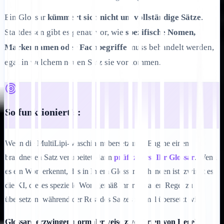
Ein Glossar
kümmert sich nicht um vollständige Sätze
.
Stattdessen gibt es genau vor, wie
spezifische Nomen,
Markennamen oder Fachbegriffe
muss behandelt werden,
egal in welchem neuen Satz sie vorkommen.
So funktioniert's:
Wenn die MultiLipi-Maschinenübersetzungs-Engine einen
brandneuen Satz verarbeitet, dann
prüft zuerst Ihr Glossar
. Wenn
es ein Wort erkennt, das in Ihrem Glossar vorhanden ist, zwingt es
die KI, dieses spezielle Wort gemäß Ihrer genauen Regel zu
übersetzen, während der Rest des Satzes normal übersetzt wird.
Glossare erzwingen normalerweise zwei Arten von Regeln: