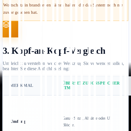
Wortschatz in brandneuen Sätzen haben, die das System noch nie
zuvor gesehen hat.
3. Kopf-an-Kopf-Vergleich
Um leicht zu verstehen, welches Werkzeug Sie verwenden sollen,
beachten Sie diese Aufschlüsselung:
ÜBERSETZUNGSSPEICHER
MERKMAL
(TM)
Ganze Sätze, Absätze oder UI-
Umfang
Blöcke.