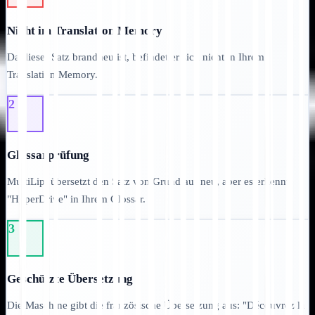
Nicht im Translation Memory
Da dieser Satz brandneu ist, befindet er sich nicht in Ihrem
Translation Memory.
2
Glossarprüfung
MultiLipi übersetzt den Satz von Grund auf neu, aber es erkennt
"HyperDrive" in Ihrem Glossar.
3
Geschützte Übersetzung
Die Maschine gibt die französische Übersetzung aus: "Découvrez la