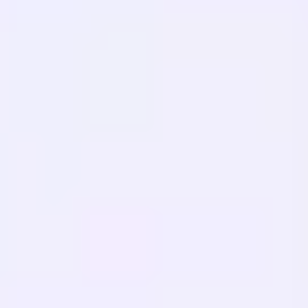
Hilfe-Center
Kontaktieren Sie uns
RESSOURCEN
Blog
Glossar
Fallstudien
Kostenloser Übersetzer
FAQs
Migrationen
LERNEN
Mehrsprachige SEO
GEO Leitfaden
AEO-Leitfaden
LLM-Optimierung
VERGLEICHEN
Weglot Alternative
GTranslate Alternative