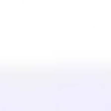
Schema.org Ersteller
Alle Tools anzeigen
LÖSUNGEN
Für E-Commerce
Für Regierungen
Für Marketing
Für Webagenturen
INTEGRATIONEN
WordPress
Wix
Webflow
Shopify
PLATTFORM
Preise
Technologie
Partner (40%)
Verfügbare Sprachen