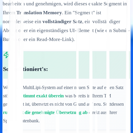
bearbeiten und genehmigen, wird dieses exakte Segment in
Ihrem
Translation Memory
. Ein "Segment" ist
normalerweise ein
vollständiger Satz
, ein vollständiger
Absatz oder ein eigenständiges UI-Element (wie ein Submit-
Button oder ein Read-More-Link).
So funktioniert's:
Wenn das MultiLipi-System auf einer neuen Seite auf einen Satz
stößt, der
stimmt exakt überein
was bereits in Ihrem TM
gespeichert ist, übersetzt es nicht von Grund auf neu. Stattdessen
ruft sofort die genehmigte Übersetzung ab
direkt aus Ihrer
Speicherdatenbank.