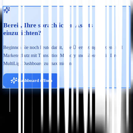
Bereit, Ihre sprachlichen Assets
einzurichten?
Beginnen Sie noch heute damit, Ihre Übersetzungseffizienz und
Markenschutz mit Translation Memory und Glossaren in Ihrem
MultiLipi Dashboard zu maximieren.
Dashboard öffnen
Loslegen
Support kontaktieren
In diesem Artikel