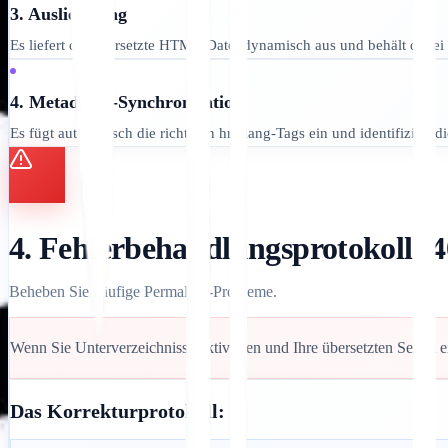
3. Auslieferung
Es liefert die übersetzte HTML-Datei dynamisch aus und behält dabei 
4. Metadaten-Synchronisation
Es fügt automatisch die richtigen hreflang-Tags ein und identifiziert die
4. Fehlerbehandlungsprotokoll (4
Beheben Sie häufige Permalink-Probleme.
Wenn Sie Unterverzeichnisse aktivieren und Ihre übersetzten Seiten 
Das Korrekturprotokoll: