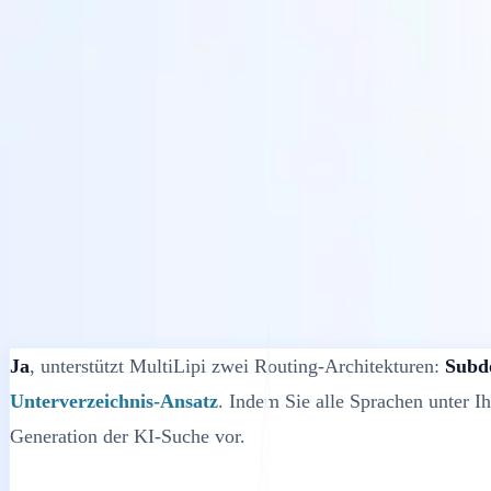
Lösungen
Integrationen
Preise
Technologie
Ressourcen
Partner
40%
Anmelden
Loslegen
← Zurück
HILFEARTIKEL
Unterstützt MultiLipi Unterverzeichnisse
MultiLipi
•
Ungültiges Datum
•
5 Min
lesen
Ja
, unterstützt MultiLipi zwei Routing-Architekturen:
Subd
Unterverzeichnis-Ansatz
. Indem Sie alle Sprachen unter I
Generation der KI-Suche vor.