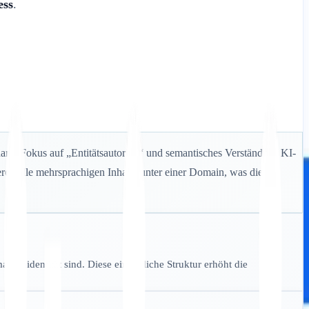
ess
.
ar – Fokus auf „Entitätsautorität“ und semantisches Verständnis. KI-
eren alle mehrsprachigen Inhalte unter einer Domain, was die
arkenidentität sind. Diese einheitliche Struktur erhöht die