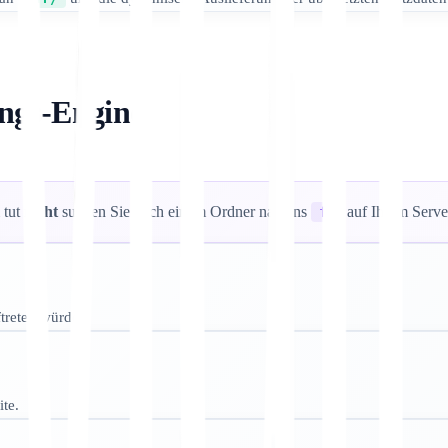
ungs-Engine
 tut
nicht
suchen Sie nach einem Ordner namens
auf Ihrem Serve
fr
treten würde.
te.