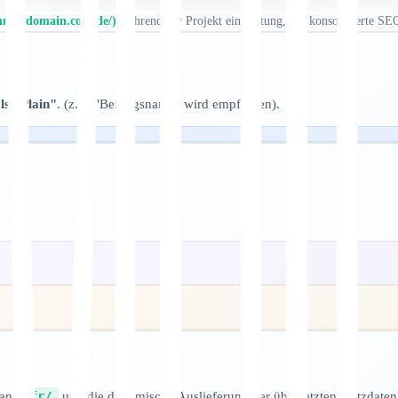
hnis (domain.com/de/)
während der Projekt einrichtung, um konsolidierte SE
ls "Plain"
. (z.B. "Beitragsname" wird empfohlen).
 an
/fr/
und die dynamische Auslieferung der übersetzten Nutzdaten