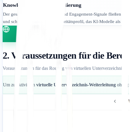
Knowledge Graph Konsolidierung
Der gesamte Traffic, Backlinks und Engagement-Signale fließen in e
und schafft ein einheitliches Autoritätsprofil, das KI-Modelle als ver
2. Voraussetzungen für die Bereit
Voraussetzungen für das Routing von virtuellen Unterverzeichnissen.
Um zu aktivieren
virtuelle Unterverzeichnis-Weiterleitung
ohne phy