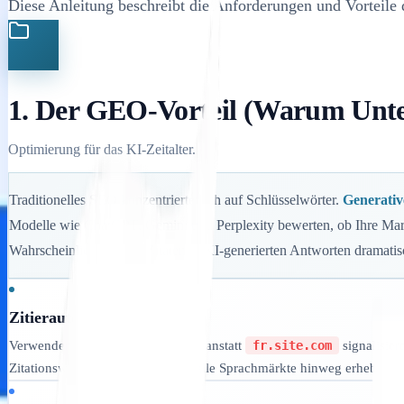
Diese Anleitung beschreibt die Anforderungen und Vorteile
1. Der GEO-Vorteil (Warum Unte
Optimierung für das KI-Zeitalter.
Traditionelles SEO konzentrierte sich auf Schlüsselwörter.
Generativ
Modelle wie ChatGPT, Gemini und Perplexity bewerten, ob Ihre Marke e
Wahrscheinlichkeit von Zitaten in KI-generierten Antworten dramatis
Zitierautorität
Verwenden von
site.com/fr/
anstatt
fr.site.com
signalisier
Zitationswahrscheinlichkeit über alle Sprachmärkte hinweg erheblich.