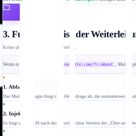
3. Funktionsweise der Weiterleit
Keine physischen Ordner erforderlich.
Wenn ein Benutzer anfordert
, MultiLipi
yoursite.com/fr/about
1. Abfangen
Das MultiLipi-Plugin fängt die 404-Anfrage ab, die normalerweise auf
2. Injektion
Es fragt unsere API nach der französischen Version der „Über uns“-Sei