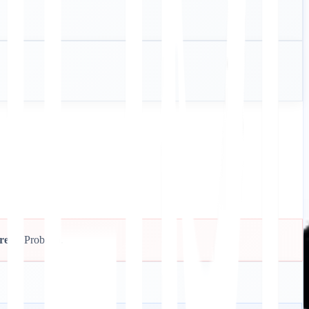
eren"
Problem.