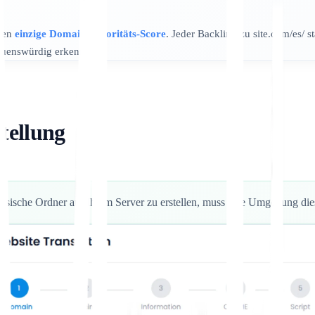
inen
einzige Domain-Autoritäts-Score
. Jeder Backlink zu site.com/es/ s
trauenswürdig erkennen.
stellung
sische Ordner auf Ihrem Server zu erstellen, muss Ihre Umgebung die