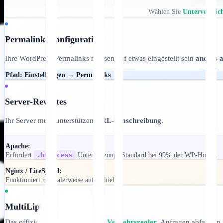
Wählen Sie
Unterverzeic
Permalink-Konfiguration
Ihre WordPress-Permalinks müssen auf etwas eingestellt sein
anders a
Pfad:
Einstellungen → Permalinks
Server-Rewrites
Ihr Server muss unterstützen
URL-Umschreibung
.
Apache:
Erfordert
.htaccess
Unterstützung (Standard bei 99% der WP-Hosts).
Nginx / LiteSpeed:
Funktioniert normalerweise auf Anhieb.
MultiLipi Plugin
Das offizielle Plugin fungiert als
Verkehrsregler
, Anfragen abfangen