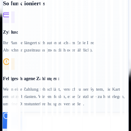
So funktioniert's:
Zyklus:
Ihr Plan verlängert sich automatisch am Ende Ihres
Abrechnungszeitraums (monatlich oder jährlich).
Fehlgeschlagene Zahlungen:
Wenn eine Zahlung fehlschlägt, versucht unser System, die Karte
erneut zu belasten. Wir empfehlen, eine Ersatzkarte zu hinterlegen,
um eine Dienstunterbrechung zu vermeiden.