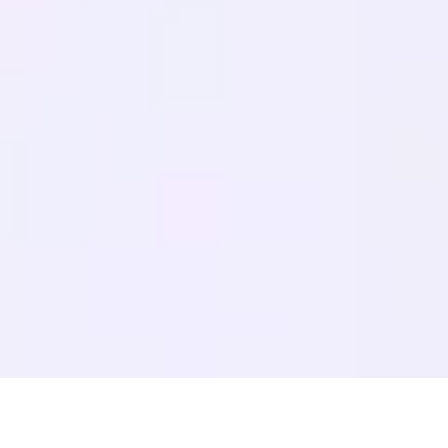
LERNEN
Mehrsprachige SEO
GEO Leitfaden
AEO-Leitfaden
LLM-Optimierung
VERGLEICHEN
Weglot Alternative
GTranslate Alternative
WPML Alternative
TranslatePress Alternative
mehr anzeigen
Nutzungsbedingungen
Datenschutzrichtlinie
Rückerstattungsrichtlin
© 2026 MultiLipi – Die Komplettlösung für KI-gestützte Website-
Übersetzung, mehrsprachige SEO und Generative Engine
Optimization (GEO).