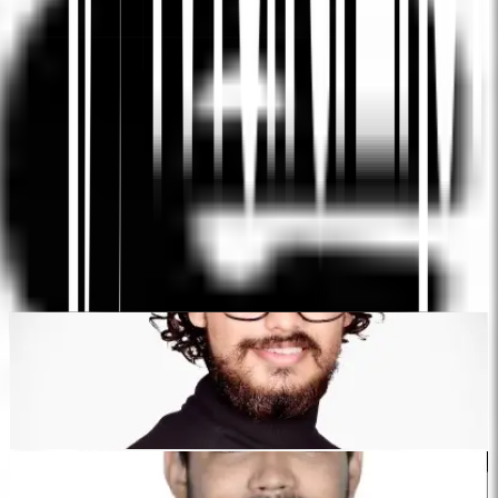
KI-gestützte Website-Übersetzung, mehrsprachige SEO
& GEO-Plattform
"MultiLipi wurde entwickelt, um Ihnen Zeit zu sparen, damit Sie
skalieren können
global
ohne den Aufwand von manuellen
Lokalisierung
."
Dewang Bhardwaj
Co-Founder @MultiLipi