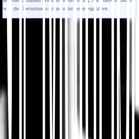
aktuellen bezahlten Zeitraums mehrsprachig. Nach diesem Datum
wird die Übersetzungs-Infrastruktur heruntergefahren.
Loslegen
Support kontaktieren
In diesem Artikel
Zusammenfassung in ChatGPT
Teilen