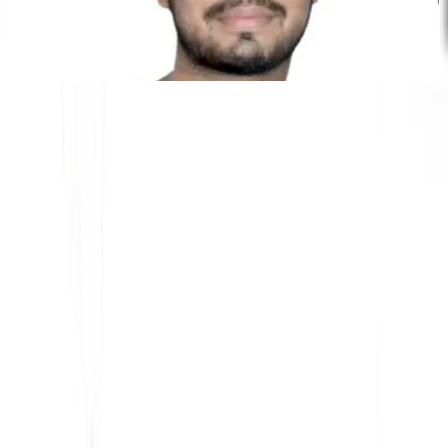
Kunal Singh Shekhawat
Co-Founder @MultiLipi
KOSTENLOSE TOOLS
Wortzähl-Tool
KI-SEO-Analysator
Hreflang-Detektor
LLMS.txt Maker
Schema.org Ersteller
Alle Tools anzeigen
LÖSUNGEN
Für E-Commerce
Für Regierungen
Für Marketing
Für Webagenturen
INTEGRATIONEN