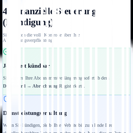
4. Finanzielle Steuerung
(Kündigung)
Sie behalten die volle Kontrolle über Ihre
Abrechnungsverpflichtung.
Jederzeit kündbar
Sie können Ihre Abonnementverlängerung sofort ab dem
Dashboard → Abrechnung
Registerkarte.
Dienstleistungserhaltung
Wenn Sie kündigen, bleibt Ihre Website bis zum Ende Ihres