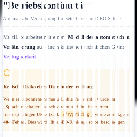
"Betriebskontinuität"
Automatische Verlängerung für Betriebszeit und SEO-Schutz
MultiLipi arbeitet mit einem
Modell der automatischen
Verlängerung
aus einem kritischen technischen Grund:
Verfügbarkeit
.
Kritisch: Risiko einer Dienstunterbrechung
Wenn ein Abonnement manuell ablaufen würde, würde Ihr
„Sprachumschalter“ verschwinden und Ihre indizierten
fremdsprachigen URLs (z. B.
/fr/pricing
) würde zurückgeben
404-Fehler
. Dies würde Ihre SEO-Rankings sofort beschädigen.