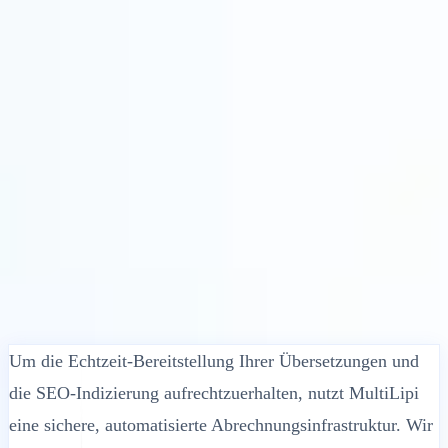
Lösungen
Integrationen
Preise
Technologie
Ressourcen
Partner
40%
Anmelden
Loslegen
← Zurück
HILFEARTIKEL
Welche Zahlungsmethoden akzeptiert
MultiLipi?
MultiLipi
•
Ungültiges Datum
•
5 Min.
lesen
Um die Echtzeit-Bereitstellung Ihrer Übersetzungen und
die SEO-Indizierung aufrechtzuerhalten, nutzt MultiLipi
eine sichere, automatisierte Abrechnungsinfrastruktur. Wir