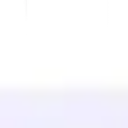
WordPress
Wix
Webflow
Shopify
PLATTFORM
Preise
Technologie
Partner (40%)
Verfügbare Sprachen
Hilfe-Center
Kontaktieren Sie uns
RESSOURCEN
Blog
Glossar
Fallstudien
Kostenloser Übersetzer
FAQs
Migrationen