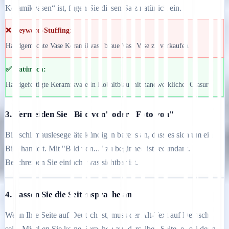
Keramikvasen“ ist, fügen Sie diesen Satz natürlich ein.
❌ Keyword-Stuffing:
Handgemachte Vase Keramikvase blaue Vase Vase zu verkaufen
✅ Natürlich:
Handgefertigte Keramikvase in Kobaltblau mit handwerklicher Glasur
3. Vermeiden Sie "Bild von" oder "Foto von"
Bildschirmauslesegeräte kündigen bereits an, dass es sich um ein
Bild handelt. Mit "Bild von..." zu beginnen ist redundant.
Beschreiben Sie einfach, was sichtbar ist.
4. Passen Sie die Seitensprache an
Wenn Ihre Seite auf Deutsch ist, muss der Alt-Text auf Deutsch
sein. Mischen Sie keine Sprachen auf derselben Seite, es sei denn,