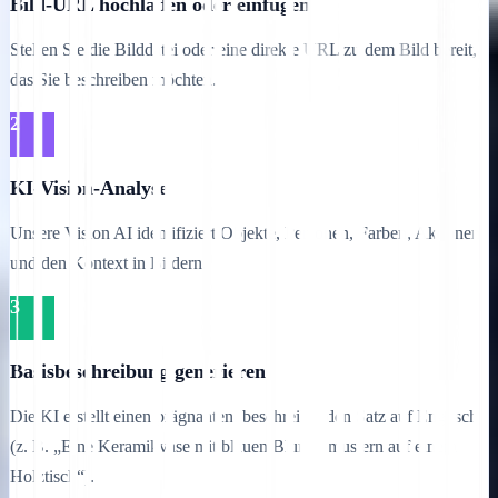
Bild-URL hochladen oder einfügen
Stellen Sie die Bilddatei oder eine direkte URL zu dem Bild bereit,
das Sie beschreiben möchten.
2
KI-Vision-Analyse
Unsere Vision AI identifiziert Objekte, Personen, Farben, Aktionen
und den Kontext in Bildern.
3
Basisbeschreibung generieren
Die KI erstellt einen prägnanten, beschreibenden Satz auf Englisch
(z. B. „Eine Keramikvase mit blauen Blumenmustern auf einem
Holztisch“).