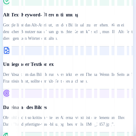
Alt-Text Keyword-Übereinstimmung
Google liest das Alt-Attribut, um den Bildinhalt zu verstehen. Wenn ein
deutscher Benutzer nach "handgemachte Keramik" sucht, muss Ihr Alt-Text
diese genauen Wörter enthalten.
Umliegender Textkontext
Der Absatz um das Bild herum verstärkt dessen Thema. Wenn die Seite auf
Französisch ist, sollte der Alt-Text dies auch sein.
Dateiname des Bildes
Obwohl nicht so kritisch wie der Alternativtext, ist die Benennung Ihrer
Datei "handgefertigte-vase-blau.jpg" besser als "IMG_3457.jpg".