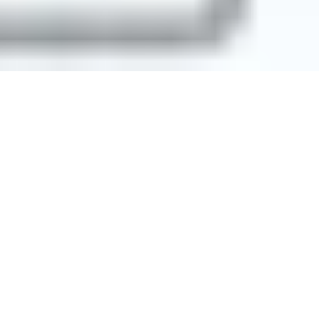
Nutzungsbedingungen
Datenschutzrichtlinie
Rückerstattungsrichtlin
© 2026 MultiLipi – Die Komplettlösung für KI-gestützte Website-
Übersetzung, mehrsprachige SEO und Generative Engine
Optimization (GEO).