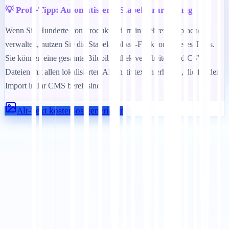
💡 Profi-Tipp: Automatisierte Stapelverarbeitung
Wenn Sie Hunderte von Produktbildern in mehreren Sprachen
verwalten, nutzen Sie die Stapel-Upload-Funktion unseres Tools.
Sie können eine gesamte Bildbibliothek verarbeiten und CSV-
Dateien mit allen lokalisierten Alternativtexten erhalten, die für den
Import in Ihr CMS bereit sind.
Alt-Text kostenlos generieren
Loslegen
Support kontaktieren
In diesem Artikel
Zusammenfassung in ChatGPT