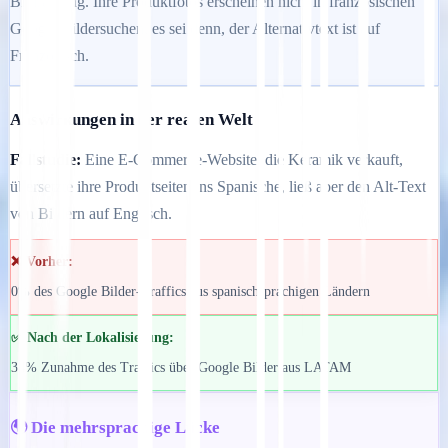
Bildranking. Ihre Produktfotos erscheinen nicht in französischen
Google Bildersuchen, es sei denn, der Alternativtext ist auf
Französisch.
Auswirkungen in der realen Welt
Fallstudie:
Eine E-Commerce-Website, die Keramik verkauft,
übersetzte ihre Produktseiten ins Spanische, ließ aber den Alt-Text
von Bildern auf Englisch.
❌ Vorher:
0% des Google Bilder-Traffics aus spanischsprachigen Ländern
✅ Nach der Lokalisierung:
34% Zunahme des Traffics über Google Bilder aus LATAM
🌍 Die mehrsprachige Lücke