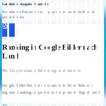
Lokalisierte Ausgabe (Spanisch):
Professionelle Frau arbeitet mit Laptop in einem modernen Büro mit
großen Fenstern
Ranking in Google Bilder nach
Land
Wie Google visuelle Inhalte regional indiziert.
Google Bilder fungiert als separate Suchmaschine mit
eigenem Ranking-Algorithmus. Die primären Signale sind: