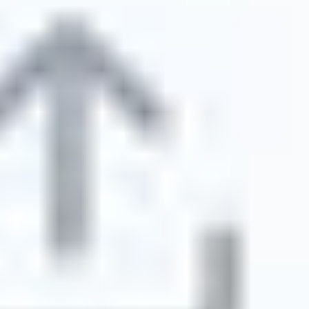
RESSOURCEN
Blog
Glossar
Fallstudien
Kostenloser Übersetzer
FAQs
Migrationen
LERNEN
Mehrsprachige SEO
GEO Leitfaden
AEO-Leitfaden
LLM-Optimierung
VERGLEICHEN
Weglot Alternative
GTranslate Alternative
WPML Alternative
TranslatePress Alternative
mehr anzeigen