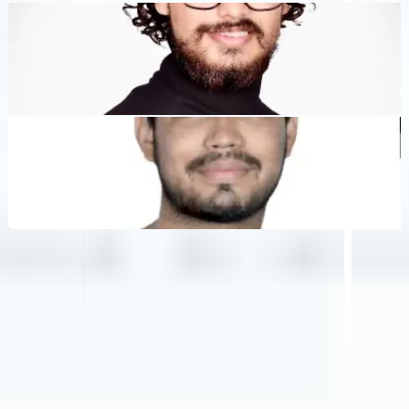
Dewang Bhardwaj
Co-Founder @MultiLipi
Kunal Singh Shekhawat
Co-Founder @MultiLipi
KOSTENLOSE TOOLS
Wortzähl-Tool
KI-SEO-Analysator
Hreflang-Detektor
LLMS.txt Maker
Schema.org Ersteller
Alle Tools anzeigen