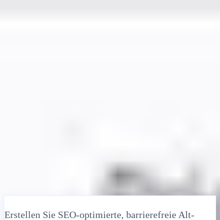
Lösungen
Integrationen
Preise
Technologie
Ressourcen
Partner
40%
Anmelden
Loslegen
← Zurück
HILFEARTIKEL
Kostenloser KI-Bild-Alternativtext-
Lokalisierer: Generieren Sie
mehrsprachige Alternativattribute für
Barrierefreiheit & SEO
MultiLipi
•
Ungültiges Datum
•
5 Min
lesen
Erstellen Sie SEO-optimierte, barrierefreie Alt-