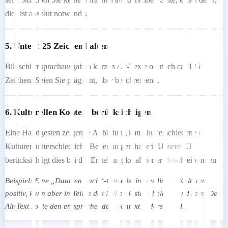
dies ist absolut notwendig.
5. Unter 125 Zeichen halten
Bildschirmsprachausgaben kürzen Alt-Texte oft nach ca. 125
Zeichen. Seien Sie prägnant, aber beschreibend.
6. Kulturellen Kontext berücksichtigen
Eine Handgesten zeigende Abbildung kann in verschiedenen
Kulturen unterschiedliche Bedeutungen haben. Unsere KI
berücksichtigt dies bei der Erstellung lokalisierter Beschreibungen.
Beispiel: Eine „Daumen hoch“-Geste ist in westlichen Kulturen
positiv, kann aber in Teilen des Nahen Ostens beleidigend sein. Der
Alt-Text sollte den entsprechenden Kontext widerspiegeln.