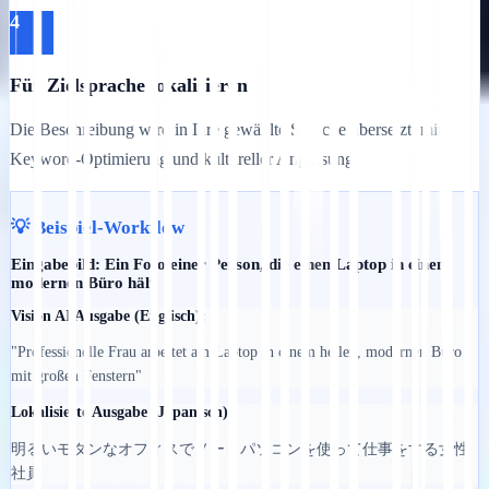
4
Für Zielsprache lokalisieren
Die Beschreibung wird in Ihre gewählte Sprache übersetzt, mit
Keyword-Optimierung und kultureller Anpassung.
💡 Beispiel-Workflow
Eingabebild: Ein Foto einer Person, die einen Laptop in einem
modernen Büro hält
Vision AI Ausgabe (Englisch):
"Professionelle Frau arbeitet am Laptop in einem hellen, modernen Büro
mit großen Fenstern"
Lokalisierte Ausgabe (Japanisch):
明るいモダンなオフィスでノートパソコンを使って仕事をする女性
社員