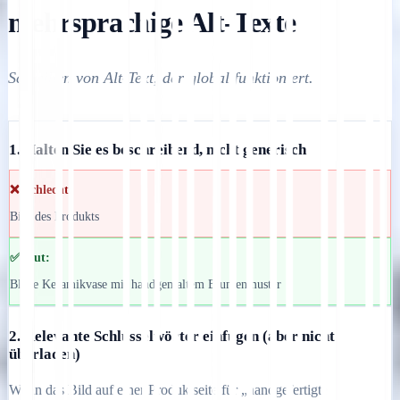
mehrsprachige Alt-Texte
Schreiben von Alt-Text, der global funktioniert.
1. Halten Sie es beschreibend, nicht generisch
❌ Schlecht:
Bild des Produkts
✅ Gut:
Blaue Keramikvase mit handgemaltem Blumenmuster
2. Relevante Schlüsselwörter einfügen (aber nicht
überladen)
Wenn das Bild auf einer Produktseite für „handgefertigte