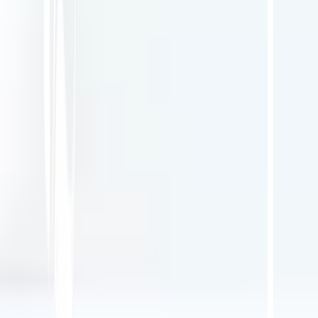
KI-gestützte Website-Übersetzung, mehrsprachige SEO
& GEO-Plattform
"MultiLipi wurde entwickelt, um Ihnen Zeit zu sparen, damit Sie
skalieren können
global
ohne den Aufwand von manuellen
Lokalisierung
."