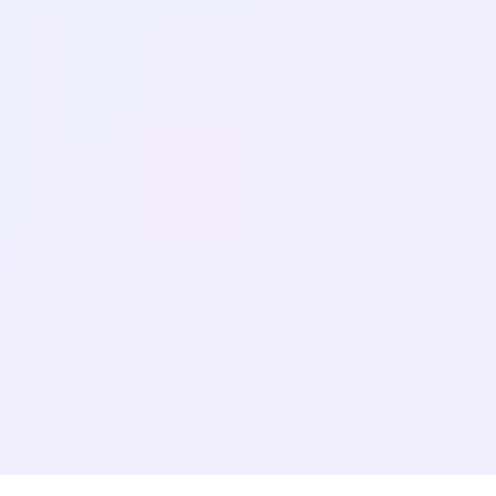
FAQs
Migrationen
LERNEN
Mehrsprachige SEO
GEO Leitfaden
AEO-Leitfaden
LLM-Optimierung
VERGLEICHEN
Weglot Alternative
GTranslate Alternative
WPML Alternative
TranslatePress Alternative
mehr anzeigen
Nutzungsbedingungen
Datenschutzrichtlinie
Rückerstattungsrichtlin
© 2026 MultiLipi – Die Komplettlösung für KI-gestützte Website-
Übersetzung, mehrsprachige SEO und Generative Engine
Optimization (GEO).