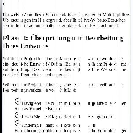
!
Hinweis:
Wenn dieser Schalter aktiviert ist, generiert MultiLipi Ihre
Übersetzungen im Hintergrund, aber Ihre Live-Website-Besucher
sehen den Sprachumschalter oder übersetzten Text noch nicht.
Phase 2: Überprüfung und Bearbeitung
Ihres Entwurfs
Sobald Ihr Projekt im Staging-Modus erstellt wurde, werden Sie
eine deutliche
Entwurf / Offline
Badge neben Ihrem Projektnamen
auf dem Haupt-Dashboard. Dies bestätigt, dass Ihre Website sicher
vor der Öffentlichkeit verborgen ist.
Während Ihr Projekt offline ist, haben Sie vollen Zugriff auf alle
Bearbeitungswerkzeuge von MultiLipi:
Navigieren Sie zu Ihrem
Übersetzungsliste
oder öffnen
Sie das
Visueller Editor
.
Lesen Sie die KI-generierten Übersetzungen durch.
Ändern Sie manuell Texte, beheben Sie
Formatierungsprobleme oder passen Sie die Formulierungen