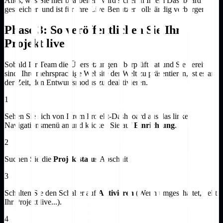
Alles, was Sie hier bearbeiten, wird sicher in Ihrem Dashboard
gespeichert und ist für Ihre Live-Benutzer vollständig verborgen.
Phase 3: So veröffentlichen Sie Ihr
Projekt live
Sobald Ihr Team die Übersetzungen überprüft hat und Sie bereit
sind, Ihre mehrsprachige Website der Welt zu präsentieren, ist es an
der Zeit, den Entwurfsmodus zu deaktivieren.
1
Sehen Sie sich von Ihrem Projekt-Dashboard aus das linke
Navigationsmenü an und klicken Sie auf
Einrichtung
.
2
Suchen Sie die
Projektstatus
Abschnitt.
3
Schalten Sie den Schalter auf
Aktivieren
(Wenn umgeschaltet, geht
Ihr Projekt live...).
4