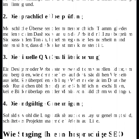
im Hintergrund.
2. Die sprachliche Überprüfung
Menschliche Übersetzer oder muttersprachliche Teammitglieder
melden sich im Dashboard an, um die Arbeit der KI zu überprüfen.
Sie passen den Ton an, beheben regionale Besonderheiten und
stellen sicher, dass die Markenstimme konsistent ist.
3. Die visuelle QA (Qualitätssicherung)
Ein Designer oder Webmaster verwendet den visuellen Editor, um
zu überprüfen, wie der neue Text auf der tatsächlichen Webseite
aussieht. Sie überprüfen, ob lange Wörter (wie sie im Deutschen
oder Russischen üblich sind) keine Schaltflächen beschädigen,
keine Bilder überlappen oder Menüs vom Bildschirm verdrängen.
4. Die endgültige Genehmigung
Sobald sowohl die Linguistik als auch das Layout genehmigt sind,
schaltet der Projektmanager die Website auf Live.
Wie Staging Ihre mehrsprachige SEO