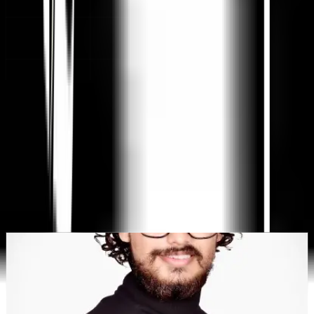
KI-gestützte Website-Übersetzung, mehrsprachige SEO
& GEO-Plattform
"MultiLipi wurde entwickelt, um Ihnen Zeit zu sparen, damit Sie
skalieren können
global
ohne den Aufwand von manuellen
Lokalisierung
."
Dewang Bhardwaj
Co-Founder @MultiLipi