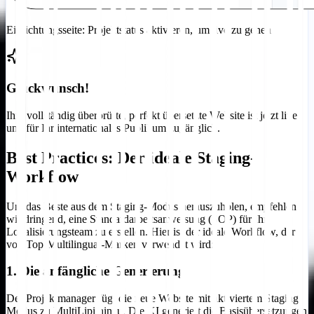
Einrichtungsseite: Projektstatus aktivieren, um live zu gehen
Glückwunsch!
Ihre vollständig überprüfte, perfekt übersetzte Website ist jetzt live
und für Ihr internationales Publikum zugänglich.
Best Practices: Der ideale Staging-
Workflow
Um das Beste aus dem Staging-Modus herauszuholen, empfehlen
wir dringend, eine Standardarbeitsanweisung (SOP) für Ihr
Lokalisierungsteam zu erstellen. Hier ist der ideale Workflow, der
von Top-Multilingual-Marken verwendet wird:
1. Die anfängliche Generierung
Der Projektmanager fügt die neue Website mit aktiviertem Staging-
Modus zu MultiLipi hinzu. Die KI generiert die Basisübersetzungen