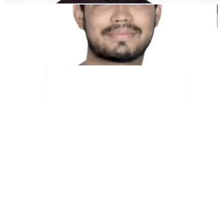
Kunal Singh Shekhawat
Co-Founder @MultiLipi
KOSTENLOSE TOOLS
Wortzähl-Tool
KI-SEO-Analysator
Hreflang-Detektor
LLMS.txt Maker
Schema.org Ersteller
Alle Tools anzeigen
LÖSUNGEN
Für E-Commerce
Für Regierungen
Für Marketing
Für Webagenturen