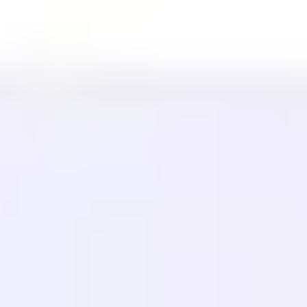
INTEGRATIONEN
WordPress
Wix
Webflow
Shopify
PLATTFORM
Preise
Technologie
Partner (40%)
Verfügbare Sprachen
Hilfe-Center
Kontaktieren Sie uns
RESSOURCEN
Blog
Glossar
Fallstudien
Kostenloser Übersetzer