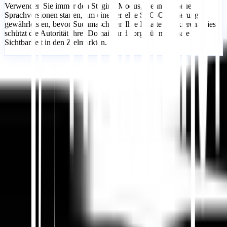
Verwenden Sie immer den Staging-Modus, wenn Sie neue
Sprachversionen starten, um eine perfekte SEO-Optimierung zu
gewährleisten, bevor Suchmaschinen Ihre Inhalte indexieren. Dies
schützt die Autorität Ihrer Domain und sorgt für maximale
Sichtbarkeit in den Zielmärkten.
Loslegen
Support kontaktieren
In diesem Artikel
Zusammenfassung in ChatGPT
Teilen