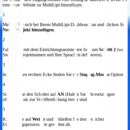
eine neue Website zu MultiLipi hinzufügen.
1
Melden Sie sich bei Ihrem MultiLipi-Dashboard an und klicken Sie
Neues Projekt hinzufügen
.
2
Fahren Sie mit dem Einrichtungsassistenten fort, um
Schritt 2
(wo
Sie Ihren Projektnamen und Ihre Sprachen definieren).
3
In der oberen rechten Ecke finden Sie die
Staging-Modus
Option.
4
Schalten Sie den Schalter auf
AN
(Halten Sie Übersetzungen
offline, bis sie zur Veröffentlichung bereit sind).
5
Klicken Sie auf
Weiter
und schließen Sie den restlichen
Einrichtungsprozess wie gewohnt ab.