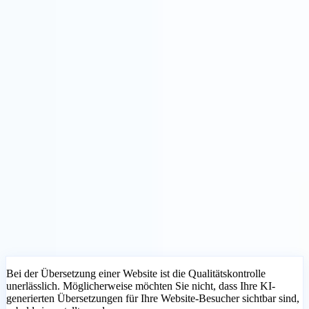
Lösungen
Integrationen
Preise
Technologie
Ressourcen
Partner
40%
Anmelden
Loslegen
← Zurück
HILFEARTIKEL
So verwenden Sie den Entwurfsmodus,
um Übersetzungen vor der
Veröffentlichung zu überprüfen
MultiLipi
•
Ungültiges Datum
•
5 Min
lesen
Bei der Übersetzung einer Website ist die Qualitätskontrolle
unerlässlich. Möglicherweise möchten Sie nicht, dass Ihre KI-
generierten Übersetzungen für Ihre Website-Besucher sichtbar sind,