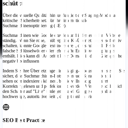
schützt
Über die visuelle Qualität hinaus fungiert der Staging-Modus als
kritisches Sicherheitsnetz für Ihre internationale
Suchmaschinenoptimierung (SEO).
Suchmaschinen wie Google crawlen und indexieren Ihre Website
ständig. Wenn Sie rohe, unüberprüfte KI-Übersetzungen sofort live
schalten, könnte Google Text indexieren, der strukturelle Fehler,
falsche Schlüsselwörter oder fehlerhafte Entitätsverknüpfungen
enthält. Dies kann die Autorität Ihrer Domain in dieser Zielsprache
negativ beeinflussen.
Indem Sie Ihre Übersetzungen im Staging-Modus halten, stellen Sie
sicher, dass Suchmaschinen-Bots Ihre neuen Sprachseiten nicht
sehen oder indexieren können, bis sie vollständig optimiert,
Korrektur gelesen und perfektioniert wurden. Wenn Sie schließlich
den Schalter auf "Live" umlegen, crawlt Google eine qualitativ
hochwertige, autoritative Seite, die gut ranken wird.
SEO Best Practice