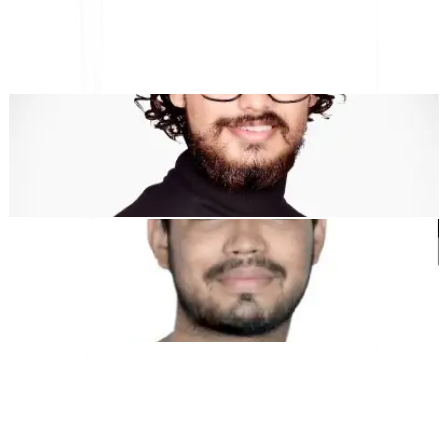
"MultiLipi wurde entwickelt, um Ihnen Zeit zu sparen, damit Sie
skalieren können
global
ohne den Aufwand von manuellen
Lokalisierung
."
Dewang Bhardwaj
Co-Founder @MultiLipi
Kunal Singh Shekhawat
Co-Founder @MultiLipi
KOSTENLOSE TOOLS
Wortzähl-Tool
KI-SEO-Analysator
Hreflang-Detektor