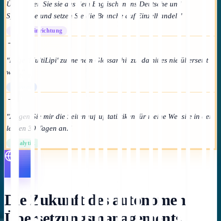
Übersetzen Sie sie aus dem Englischen ins Deutsche und
Spanische und setzen Sie die Branche auf Einzelhandel."
Projekteinrichtung
→
"Füge 'MultiLipi' zu meinem Glossar hinzu, damit es nie übersetzt
wird."
Glossar
→
"Zeigen Sie mir die Seitenaufrufstatistiken für meine Website in den
letzten 30 Tagen an."
Analytik
Die Zukunft des autonomen
Übersetzungsmanagements