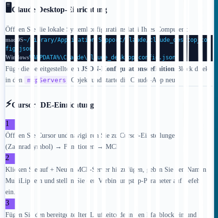
🖥️
Claude Desktop-Einrichtung
Öffnen Sie die lokale Systemkonfigurationsdatei Ihres Computers:
macOS
~/Library/Application Support/Claude/claude_desktop_con
fig.json
Windows
%APPDATA%\Claude\claude_desktop_config.json
Füge die bereitgestellte ein
JSON-Konfigurationsdefinition
Block direkt
in den
mcpServers
Objekt und starte die Claude-App neu.
⚡
Cursor IDE-Einrichtung
1
Öffnen Sie Cursor und navigieren Sie zu Cursor-Einstellungen
(Zahnradsymbol) → Funktionen → MCP.
2
Klicken Sie auf + Neuen MCP-Server hinzufügen, geben Sie den Namen
MultiLipi ein und stellen Sie den Verbindungstyp-Parameter auf Befehl
ein.
3
Fügen Sie den bereitgestellten Laufzeitcode in den Pfadblock ein und