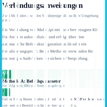
Verbindungsanweisungen
Zwei Methoden – wählen Sie diejenige, die zu Ihrer Umgebung
passt.
Die Verbindung von MultiLipi mit Ihrer bevorzugten KI-
Plattform ist unkompliziert und erfolgt über eine
automatische Befehlskonfigurationszeile oder ein
Initialisierungsprofil. Beide Methoden verwenden Ihr
eindeutiges Auth-Token zur sicheren Überprüfung.
Methode A: Befehlsparameter
Für KI-Agenten, IDEs und Terminalumgebungen
1
Gehen Sie zu Ihrem Dashboard und wählen Sie
MCP verbinden
aus
dem unteren Bereich des linken Navigationsfelds.