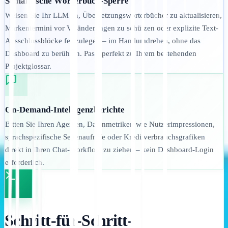
Semantische Wörterbuch-Sperre
Weisen Sie Ihr LLM an, Übersetzungswörterbücher zu aktualisieren,
Markentermini vor Veränderungen zu schützen oder explizite Text-
Ausschlussblöcke festzulegen – im Handumdrehen, ohne das
Dashboard zu berühren. Passt perfekt zu Ihrem bestehenden
Projektglossar.
On-Demand-Intelligenzberichte
Bitten Sie Ihren Agenten, Datenmetriken wie Nutzerimpressionen,
sprachspezifische Seitenaufrufe oder Kreditverbrauchsgrafiken
direkt in Ihren Chat-Workflow zu ziehen – kein Dashboard-Login
erforderlich.
Schritt-für-Schritt-