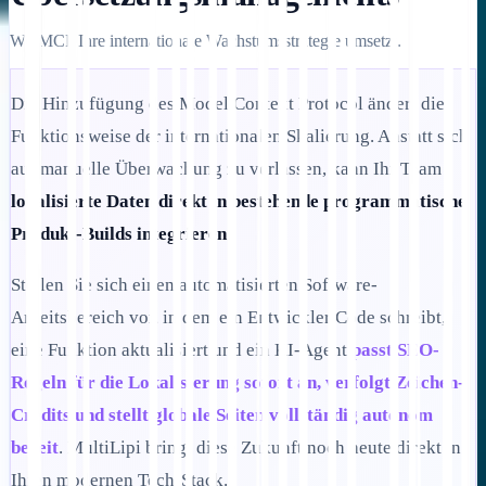
Wo MCP Ihre internationale Wachstumsstrategie umsetzt.
Die Hinzufügung des Model Context Protocol ändert die
Funktionsweise der internationalen Skalierung. Anstatt sich
auf manuelle Überwachung zu verlassen, kann Ihr Team
lokalisierte Daten direkt in bestehende programmatische
Produkt-Builds integrieren
.
Stellen Sie sich einen automatisierten Software-
Arbeitsbereich vor, in dem ein Entwickler Code schreibt,
eine Funktion aktualisiert und ein KI-Agent
passt SEO-
Regeln für die Lokalisierung sofort an, verfolgt Zeichen-
Credits und stellt globale Seiten vollständig autonom
bereit
. MultiLipi bringt diese Zukunft noch heute direkt in
Ihren modernen Tech-Stack.