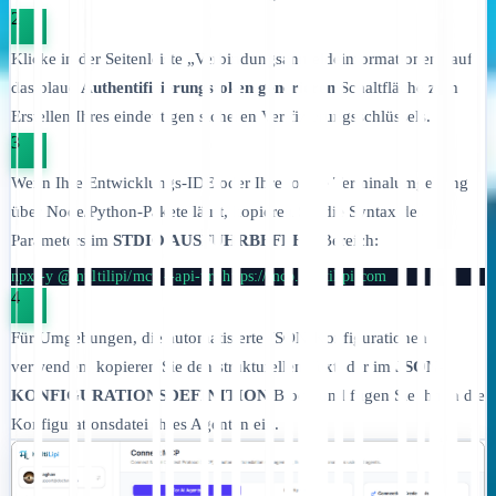
2
Klicke in der Seitenleiste „Verbindungsanmeldeinformationen“ auf
das blaue
Authentifizierungstoken generieren
Schaltfläche zum
Erstellen Ihres eindeutigen sicheren Verifizierungsschlüssels.
3
Wenn Ihre Entwicklungs-IDE oder Ihre lokale Terminalumgebung
über Node/Python-Pakete läuft, kopieren Sie die Syntax des
Parameters im
STDIO AUSFÜHRBEFEHL
Bereich:
npx -y @multilipi/mcp --api-url https://mcp.multilipi.com
4
Für Umgebungen, die automatisierte JSON-Konfigurationen
verwenden, kopieren Sie den strukturellen Text, der im
JSON-
KONFIGURATIONSDEFINITION
Block und fügen Sie ihn in die
Konfigurationsdatei Ihres Agenten ein.