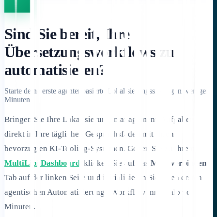
Sind Sie bereit, Ihre
Übersetzungsworkflows zu
automatisieren?
Starte deine erste agentenbasierte Lokalisierungssitzung in wenigen
Minuten.
Bringen Sie Ihre Lokalisierungsmanagement-Aufgaben
direkt in Ihre täglichen Gesprächsfäden mit Ihren
bevorzugten KI-Tooling-Systemen. Gehen Sie zu Ihrem
MultiLipi Dashboard
, klicken Sie auf das
MCP verbinden
Tab auf der linken Seite und initialisieren Sie Ihren ersten
agentischen Automatisierungs-Workflow innerhalb von
Minuten.