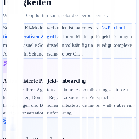
Fähigkeiten
Was Ihr KI-Copilot tun kann, sobald er verbunden ist.
Sobald Ihr KI-Modell verbunden ist, agiert es als
Co-Pilot mit
tiefem operativen Zugriff
zu Ihrem MultiLipi-Projekt. Es umgeht
manuelle visuelle Schnittstellen vollständig und erledigt komplexe
Aufgaben in Sekundenschnelle per Chat.
Automatisierte Projekt-Onboarding
Weisen Sie Ihren Agenten an, ein neues Lokalisierungs-Setup zu
konfigurieren, Domain-Regeln zuzuordnen, Zielsprachen
hinzuzufügen und Branchenkontexte zu definieren – alles über eine
einzige Konversationsaufforderung.