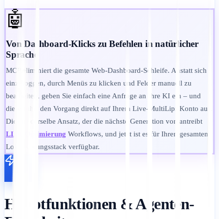
🤖
Von Dashboard-Klicks zu Befehlen in natürlicher
Sprache
MCP eliminiert die gesamte Web-Dashboard-Schleife. Anstatt sich
einzuloggen, durch Menüs zu klicken und Felder manuell zu
bearbeiten, geben Sie einfach eine Anfrage an Ihre KI ein – und
diese führt den Vorgang direkt auf Ihrem Live-MultiLipi-Konto aus.
Dies ist derselbe Ansatz, der die nächste Generation von antreibt
LLM-Optimierung
Workflows, und jetzt ist es für Ihren gesamten
Lokalisierungsstack verfügbar.
Hauptfunktionen & Agenten-