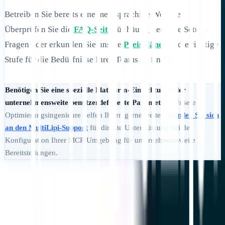
Betreiben Sie bereits eine mehrsprachige Website?
Überprüfen Sie die
FAQ-Seite
für häufig gestellte Setup-
Fragen oder erkunden Sie unsere
Preispläne
um die richtige
Stufe für die Bedürfnisse Ihres Teams zu finden.
Benötigen Sie eine spezielle Plattform-Einrichtung oder
unternehmensweite benutzerdefinierte Parameter?
Unsere
Optimierungsingenieure helfen Ihnen gerne weiter.
Wenden Sie sich
an den MultiLipi-Support
für direkte Unterstützung bei der
Konfiguration Ihrer MCP-Umgebung für unternehmensweite
Bereitstellungen.
Loslegen
Support kontaktieren