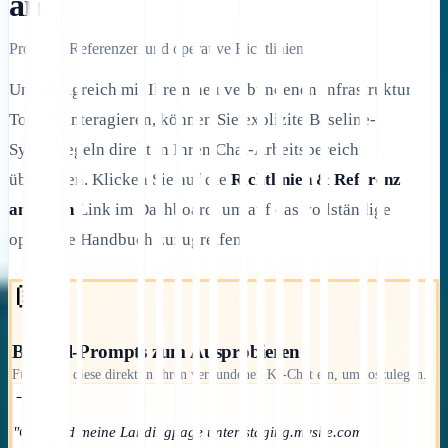
an
Prompts, Referenzen und operative Richtlinien.
Um erfolgreich mit Ihrem neu verbundenen Infrastruktur-
Tool zu interagieren, können Sie explizite Baseline-
Systemregeln direkt in Ihren Chat-Arbeitsbereich
übergeben. Klicken Sie auf die
Richtlinien & Referenz
anzeigen
Link im Dashboard, um auf das vollständige
operative Handbuch zuzugreifen.
💬
Beispiel-Prompts zum Ausprobieren
Fügen Sie diese direkt in Ihren verbundenen KI-Chat ein, um loszulegen.
→
"Onboard meine Landingpage unter staging.mysite.com.