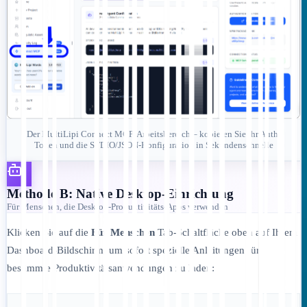
Der MultiLipi Connect MCP-Arbeitsbereich – kopieren Sie Ihr Auth-
Token und die STDIO/JSON-Konfiguration in Sekundenschnelle
Methode B: Native Desktop-Einrichtung
Für Menschen, die Desktop-Produktivitäts-Apps verwenden
Klicken Sie auf die
Für Menschen
Tab-Schaltfläche oben auf Ihrem
Dashboard-Bildschirm, um sofort spezielle Anleitungen für
bestimmte Produktivitätsanwendungen zu laden: