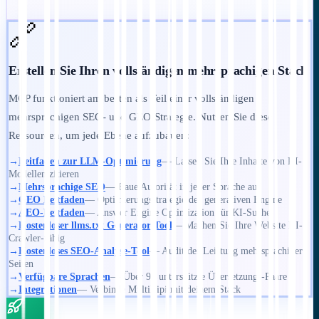
🔗
Erstellen Sie Ihren vollständigen mehrsprachigen Stack
MCP funktioniert am besten als Teil einer vollständigen
mehrsprachigen SEO- und GEO-Strategie. Nutzen Sie diese
Ressourcen, um jede Ebene aufzubauen:
→
Leitfaden zur LLM-Optimierung
— Lassen Sie Ihre Inhalte von KI-
Modellen zitieren
→
Mehrsprachige SEO
— Baue Autorität in jeder Sprache auf
→
GEO Leitfaden
— Optimierungsstrategie der generativen Engine
→
AEO-Leitfaden
— Answer Engine Optimization für KI-Suche
→
Kostenloser llms.txt Generator-Tool
— Machen Sie Ihre Website KI-
Crawler-fähig
→
Kostenloses SEO-Analyse-Tool
— Audit der Leistung mehrsprachiger
Seiten
→
Verfügbare Sprachen
— Über 90 unterstützte Übersetzungs-Paare
→
Integrationen
— Verbinde MultiLipi mit deinem Stack