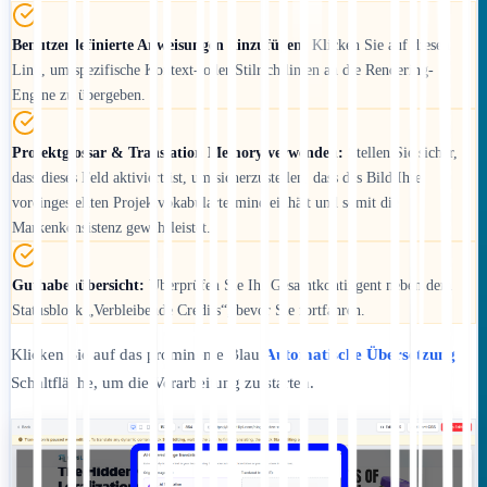
Benutzerdefinierte Anweisungen hinzufügen:
Klicken Sie auf diesen
Link, um spezifische Kontext- oder Stilrichtlinien an die Rendering-
Engine zu übergeben.
Projektglossar & Translation Memory verwenden:
Stellen Sie sicher,
dass dieses Feld aktiviert ist, um sicherzustellen, dass das Bild Ihre
voreingestellten Projektvokabulartermine einhält und somit die
Markenkonsistenz gewährleistet.
Guthabenübersicht:
Überprüfen Sie Ihr Gesamtkontingent neben dem
Statusblock „Verbleibende Credits“, bevor Sie fortfahren.
Klicken Sie auf das prominente Blau
Automatische Übersetzung
Schaltfläche, um die Verarbeitung zu starten.