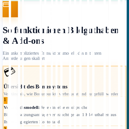
So funktionieren Bildguthaben
& Add-ons
Ein unkompliziertes Transaktionsmodell, das mit Ihren
Anforderungen skaliert.
💳
Übersicht des Bonussystems
Verständnis, wie Bonuspunkte verbraucht und aufgefüllt werden.
1
Verbrauchsmodell:
Jede einzelne erfolgreiche
Bildübersetzungsanfrage verbraucht genau 1 KI-Guthaben aus
Ihrem aggregierten Kontostand.
2