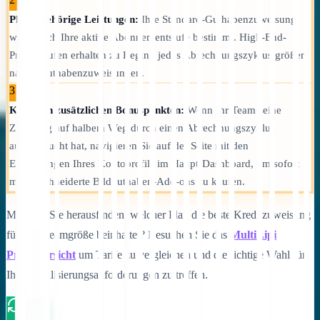
Planzugehörige Leistungen:
Ihre Standard-Guthabenzuweisung
wird durch Ihre aktive Abonnementstufe bestimmt. High-End-
Projektstufen erhalten zu Beginn jedes Abrechnungszyklus größere
native Guthabenzuweisungen.
3
Kauf von zusätzlichen Bonuspunkten:
Wenn Ihr Team seine
Zuteilung auf halbem Weg durch einen Abrechnungszyklus
aufgebraucht hat, navigieren Sie auf der Seite mit den
Einstellungen Ihres Kontoprofils im Haupt-Dashboard, um sofort
maßgeschneiderte Bildguthaben-Add-ons zu kaufen.
Möchten Sie herausfinden, welcher Plan die beste Kreditzuweisung
für Ihre Teamgröße beinhaltet? Besuchen Sie das
MultiLipi
Preisübersicht
um Tarife zu vergleichen und die richtige Wahl für
Ihre Lokalisierungsanforderungen zu treffen.