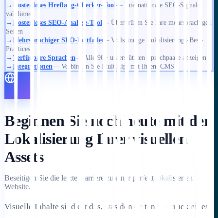
→
Kostenloses Hreflang-Checker-Tool
— Internationale SEO-Signale
validieren
→
Kostenloses SEO-Analyse-Tool
— Überprüfen Sie Ihre mehrsprachigen
Seiten
→
Mehrsprachiger SEO-Leitfaden
– Vollständige Lokalisierungs-Best-
Practices
→
Verfügbare Sprachen
— Alle 90+ unterstützten Sprachpaare anzeigen
→
Integrationen
— Verbinden Sie MultiLipi mit Ihrem CMS
Beginnen Sie noch heute mit der
Lokalisierung Ihrer visuellen
Assets
Beseitigen Sie die letzte Barriere zu einer perfekt lokalisierten
Website.
Visuelle Inhalte sind oft das, was den ersten Eindruck eines