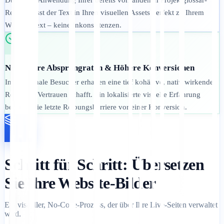
Durch die Anwendung Ihrer bereits vorhandenen Projektglossar-
Regeln passt der Text in Ihren visuellen Assets perfekt zu Ihrem
Website-Text – keine Inkonsistenzen.
Niedrigere Absprungraten & Höhere Konversionen
Internationale Besucher erhalten eine tief kohäsive, nativ wirkende
Reise, die Vertrauen schafft. Ein lokalisierte visuelle Erfahrung
beseitigt die letzte Reibungsbarriere vor einer Konversion.
Schritt für Schritt: Übersetzen
Sie Ihre Website-Bilder
Ein visueller, No-Code-Prozess, der über Ihre Live-Seiten verwaltet
wird.