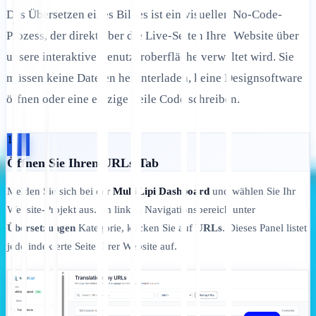
Das Übersetzen eines Bildes ist ein visueller, No-Code-
Prozess, der direkt über die Live-Seiten Ihrer Website über
unsere interaktive Benutzeroberfläche verwaltet wird. Sie
müssen keine Dateien herunterladen, keine Designsoftware
öffnen oder eine einzige Zeile Code schreiben.
1
Öffnen Sie Ihren URLs-Tab
Melden Sie sich bei der
MultiLipi Dashboard
und wählen Sie Ihr
Website-Projekt aus. Im linken Navigationsbereich unter
Übersetzungen
Kategorie, klicken Sie auf
URLs
. Dieses Panel listet
jede indexierte Seite Ihrer Website auf.