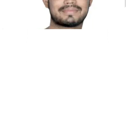
Kunal Singh Shekhawat
Co-Founder @MultiLipi
KOSTENLOSE TOOLS
Wortzähl-Tool
KI-SEO-Analysator
Hreflang-Detektor
LLMS.txt Maker
Schema.org Ersteller
Alle Tools anzeigen
LÖSUNGEN
Für E-Commerce
Für Regierungen
Für Marketing
Für Webagenturen
INTEGRATIONEN