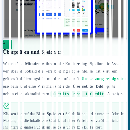
5
Überprüfen und Speichern
Warten
1–2 Minuten
während die Engineering-Pipeline die Assets
verarbeitet. Sobald die Verarbeitung abgeschlossen ist, wird ein
grünes Validierungsfeld mit der Aufschrift
Übersetzung erfolgreich
erscheint und eine Vorschau unter der
Übersetztes Bild
Spalte
neben einer aktualisierten
Anzeige.
Credits used: 1 Credit
Klicken Sie auf das Blaue
Speichern
Schaltfläche in der unteren Ecke des
Modals, um die lokalisierte Grafik auf Ihrer Website zu veröffentlichen.
Ihr internationales Publikum sieht das übersetzte Bild sofort.