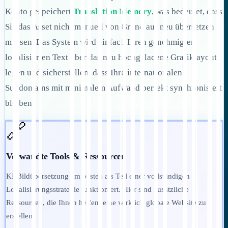
Konto gespeichert
Translation Memory
, was bedeutet, dass
Sie das Asset nicht manuell von Grund auf neu übersetzen
müssen. Das System wird einfach Ihren genehmigten
lokalisierten Text über das neu hochgeladene Grafiklayout
legen und sicherstellen, dass Ihre internationalen
Subdomains mit minimalem Aufwand perfekt synchronisiert
bleiben.
🔗
Verwandte Tools & Ressourcen
KI-Bildübersetzung am besten als Teil einer vollständigen
Lokalisierungsstrategie funktioniert. Hier sind zusätzliche
Ressourcen, die Ihnen helfen, eine wirklich globale Website zu
erstellen: