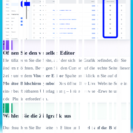
2
Öffnen Sie den visuellen Editor
Identifizieren Sie die Seite, auf der sich die Grafik befindet, die Sie
ändern möchten. Bewegen Sie den Cursor auf die rechte Seite dieser
Zeile unter dem
Visueller Editor
Spalte und klicken Sie auf die
Monitor/Bildschirmsymbol
. Dies öffnet Ihre Live-Website-Seite in
einer bearbeitbaren Überlagerung – keine Browser-Erweiterung
oder Plugin erforderlich.
3
Wählen Sie die Zielgrafik aus
Durchsuchen Sie Ihre Seite im Editor und
direkt auf das Bild