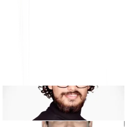
KI-gestützte Website-Übersetzung, mehrsprachige SEO
& GEO-Plattform
"MultiLipi wurde entwickelt, um Ihnen Zeit zu sparen, damit Sie
skalieren können
global
ohne den Aufwand von manuellen
Lokalisierung
."
Dewang Bhardwaj
Co-Founder @MultiLipi