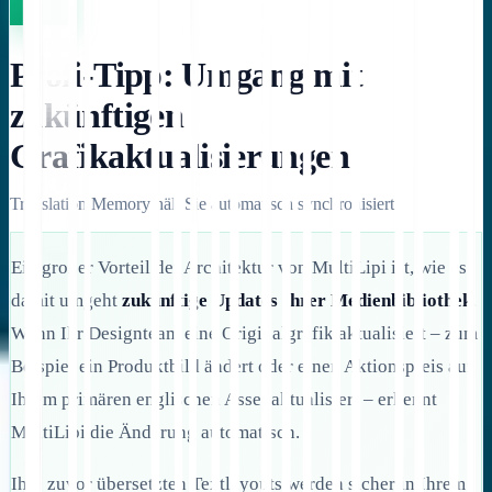
Profi-Tipp: Umgang mit
zukünftigen
Grafikaktualisierungen
Translation Memory hält Sie automatisch synchronisiert.
Ein großer Vorteil der Architektur von MultiLipi ist, wie es
damit umgeht
zukünftige Updates Ihrer Medienbibliothek
.
Wenn Ihr Designteam eine Originalgrafik aktualisiert – zum
Beispiel ein Produktbild ändert oder einen Aktionspreis auf
Ihrem primären englischen Asset aktualisiert – erkennt
MultiLipi die Änderung automatisch.
Ihre zuvor übersetzten Textlayouts werden sicher in Ihrem