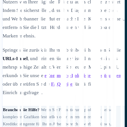
Nutzers von Ihrer digitalen Präsenz ausmacht oder zerstört.
Indem Sie sicherstellen, dass Ihre Diagramme, Abzeichen
und Werbebanner die Muttersprache Ihrer Kunden sprechen,
entfernen Sie die letzte Hürde für ein wirklich globales
Markenerlebnis.
Springen Sie zurück in Ihren Arbeitsbereich, öffnen Sie die
URLs-Panel
, und bringen Sie Ihre visuellen Assets in das
mehrsprachige Zeitalter. Wenn Sie neu bei MultiLipi sind,
erkunden Sie unsere
eCommerce-Lokalisierungslösungen
oder überprüfen Sie die
FAQ-Seite
für häufige
Einrichtungsfragen.
Brauchen Sie Hilfe?
Wenn Sie Formatierungsprobleme bei sehr
komplexen Grafiken feststellen oder unternehmensweite
Kreditkontingente für Ihren Arbeitsbereich erwerben müssen,