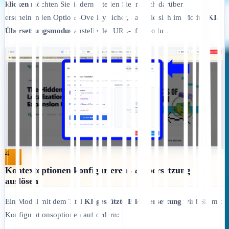
klicken
möchten Sie ändern. Stellen Sie im sich darüber
erscheinenden Options-Overlay sicher, dass Sie sich im Modus
KI-
Übersetzungsmodus
anstelle des URL-Pfadmodus.
4
Kontextoptionen konfigurieren & Übersetzung
auslösen
Ein Modal mit dem Titel
KI-gestützte Bildübersetzung
wird Sie mit
Konfigurationsoptionen auffordern: