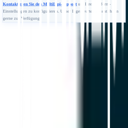
Kontaktieren Sie den MultiLipi-Support
um Ihre Plattform-
Einstellungen zu konfigurieren. Unser Ingenieurteam steht Ihnen
gerne zur Verfügung.
Loslegen
Support kontaktieren
In diesem Artikel
Zusammenfassung in ChatGPT
Teilen