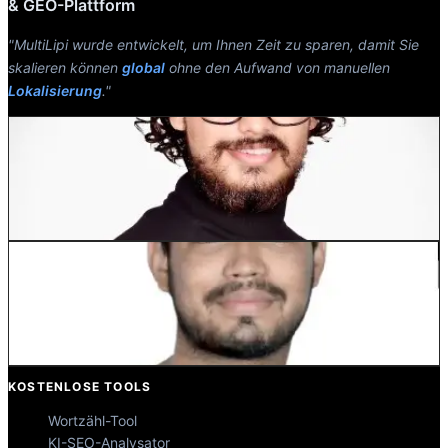
& GEO-Plattform
"MultiLipi wurde entwickelt, um Ihnen Zeit zu sparen, damit Sie
skalieren können
global
ohne den Aufwand von manuellen
Lokalisierung
."
Dewang Bhardwaj
Co-Founder @MultiLipi
Kunal Singh Shekhawat
Co-Founder @MultiLipi
KOSTENLOSE TOOLS
Wortzähl-Tool
KI-SEO-Analysator