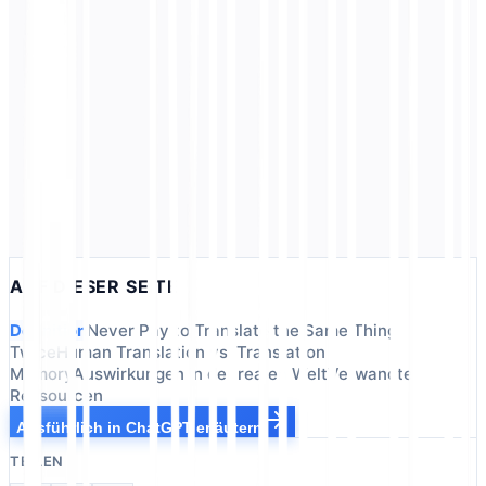
Entitätssperrung
Erfahren Sie mehr über
Entitätssperrung
und wie es Ihre
mehrsprachige Strategie beeinflusst
Übersetzungstechnologie
Glossar (Lokalisierung)
Erfahren Sie mehr über
Glossar (Lokalisierung)
und wie es Ihre
mehrsprachige Strategie beeinflusst
AUF DIESER SEITE
Definition
Never Pay to Translate the Same Thing
Twice
Human Translation vs. Translation
Memory
Auswirkungen in der realen Welt
Verwandte
Ressourcen
Ausführlich in ChatGPT erläutern
TEILEN