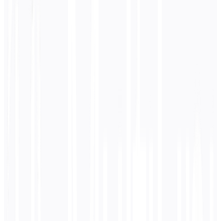
Human: Might translate "Save" differently each time
TM: Always uses the exact same approved translation
Kosten
Human: Pay $0.15/word for every occurrence
TM: Pay once, reuse free (or discounted rate)
Geschwindigkeit
Human: Translates at 2,000 words/day
TM: Instantly recalls 100,000+ stored segments
VORHER
Aktueller Ansatz
📋 SZENARIO
E-commerce site translates 5,000 product pages without
TM