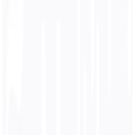
ASPEKT
OHNE
WITH TRANSLATION
Repetitive Content
Human: Retypes same sentence every time
TM: "I've seen this! Here's the translation"
Konsistenz