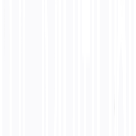
⚙️ WAS PASSIERT
Footer "Terms & Conditions" translated 5,000 times
📉
GESCHÄFTSAUSWIRKUNGEN
Wastes $750 on repetitive translations
NACH
Optimierte Lösung
📋 SZENARIO
Same site uses TM system
⚙️ WAS PASSIERT
Footer translated once, applied automatically to all pages
📈
GESCHÄFTSAUSWIRKUNGEN