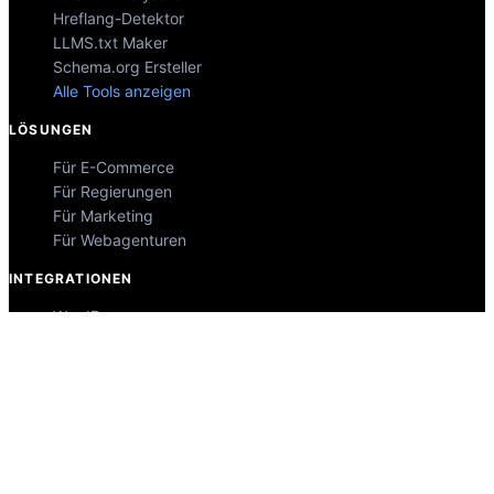
Hreflang-Detektor
LLMS.txt Maker
Schema.org Ersteller
Alle Tools anzeigen
LÖSUNGEN
Für E-Commerce
Für Regierungen
Für Marketing
Für Webagenturen
INTEGRATIONEN
WordPress
Wix
Webflow
Shopify
PLATTFORM
Preise
Technologie