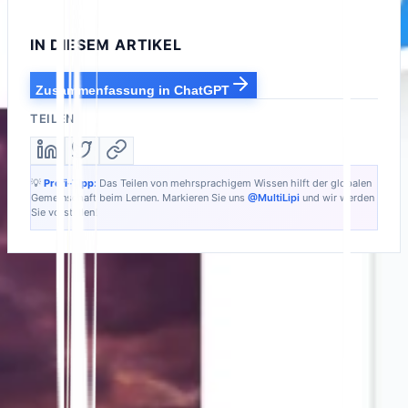
IN DIESEM ARTIKEL
Zusammenfassung in ChatGPT
TEILEN
💡
Profi-Tipp:
Das Teilen von mehrsprachigem Wissen hilft der globalen
Gemeinschaft beim Lernen. Markieren Sie uns
@MultiLipi
und wir werden
Sie vorstellen!