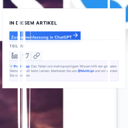
1/6/2026
•
5 Min
lesen
IN DIESEM ARTIKEL
Zusammenfassung in ChatGPT
TEILEN
💡
Profi-Tipp:
Das Teilen von mehrsprachigem Wissen hilft der globalen
Gemeinschaft beim Lernen. Markieren Sie uns
@MultiLipi
und wir werden
Sie vorstellen!