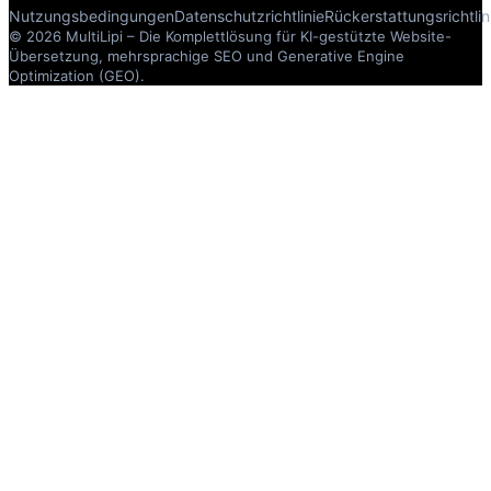
Nutzungsbedingungen
Datenschutzrichtlinie
Rückerstattungsrichtlin
© 2026 MultiLipi – Die Komplettlösung für KI-gestützte Website-
Übersetzung, mehrsprachige SEO und Generative Engine
Optimization (GEO).