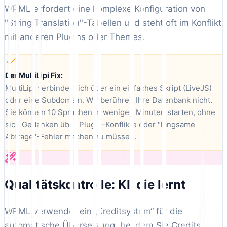
WPML erfordert eine komplexe Konfiguration von
"String Translation"-Tabellen und steht oft im Konflikt
mit anderen Plugins oder Themes.
Der MultiLipi Fix:
MultiLipi verbindet sich über ein einfaches Skript (LiveJS)
oder eine Subdomain. Wir berühren Ihre Datenbank nicht.
Sie können 10 Sprachen in wenigen Minuten starten, ohne
sich Gedanken über Plugin-Konflikte oder "langsame
Abfrage"-Fehler machen zu müssen.
Qualitätskontrolle: KI, die lernt
WPML verwendet ein „Kreditsystem“ für die
automatische Übersetzung, bei dem Sie Credits