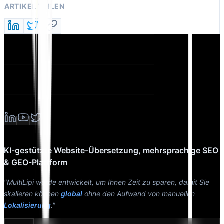
ARTIKEL TEILEN
KI-gestützte Website-Übersetzung, mehrsprachige SEO
& GEO-Plattform
"MultiLipi wurde entwickelt, um Ihnen Zeit zu sparen, damit Sie
skalieren können
global
ohne den Aufwand von manuellen
Lokalisierung
."