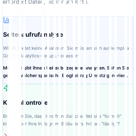
erfordert Daten, nicht nur Worte.
Seitenaufrufanalyse
WPML bietet keine Analysen. Sie müssen sich auf komplexe
Google Analytics-Setups verlassen.
MultiLipi gibt Ihnen
Seitenbezogene Analysen
. Sehen Sie
genau, welcher spanische Blogbeitrag Umsatz generiert.
KI-Tonkontrolle
Brauchen Sie, dass Ihre französische Website "formell"
klingt, aber Ihre Instagram-Bildunterschriften "lässig"?