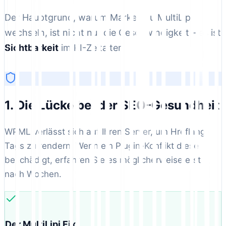
Der Hauptgrund, warum Marken zu MultiLipi
wechseln, ist nicht nur die Geschwindigkeit – es ist
Sichtbarkeit
im KI-Zeitalter.
1. Die Lücke bei der SEO-Gesundheit
WPML verlässt sich auf Ihren Server, um Hreflang-
Tags zu rendern. Wenn ein Plugin-Konflikt diese
beschädigt, erfahren Sie es möglicherweise erst
nach Wochen.
Der MultiLipi Fix: