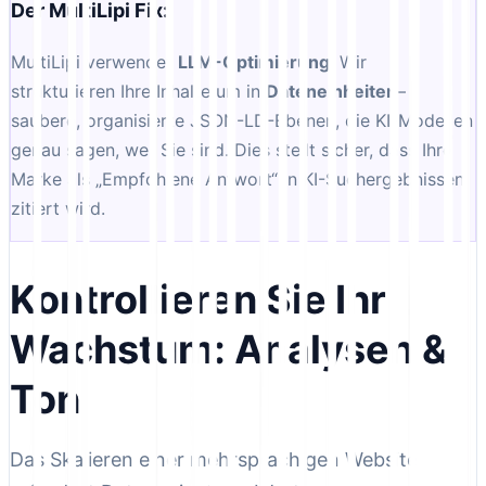
Der MultiLipi Fix:
MultiLipi verwendet
LLM-Optimierung
. Wir
strukturieren Ihre Inhalte um in
Dateneinheiten
–
saubere, organisierte JSON-LD-Ebenen, die KI-Modellen
genau sagen, wer Sie sind. Dies stellt sicher, dass Ihre
Marke als „Empfohlene Antwort“ in KI-Suchergebnissen
zitiert wird.
Kontrollieren Sie Ihr
Wachstum: Analysen &
Ton
Das Skalieren einer mehrsprachigen Website