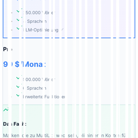
250.000 Wörter
4 Sprachen
LLM-Optimierung ✅
Pro
99 $/Monat
500.000 Wörter
6 Sprachen
Erweiterte Funktionen
Das Fazit:
Marken, die zu MultiLipi wechseln, eliminieren Kosten für