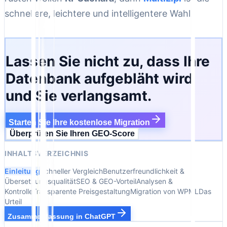
schnellere, leichtere und intelligentere Wahl.
Lassen Sie nicht zu, dass Ihre
Datenbank aufgebläht wird
und Sie verlangsamt.
Starten Sie Ihre kostenlose Migration
Überprüfen Sie Ihren GEO-Score
INHALTSVERZEICHNIS
Einleitung
Schneller Vergleich
Benutzerfreundlichkeit &
Übersetzungsqualität
SEO & GEO-Vorteil
Analysen &
Kontrolle
Transparente Preisgestaltung
Migration von WPML
Das
Urteil
Zusammenfassung in ChatGPT