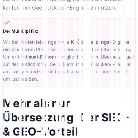
kaufen, um Google/DeepL-Engines zu nutzen.
Der MultiLipi Fix:
Wir beinhalten leistungsstarke
KI-Übersetzungs-Engines
direkt in Ihrem Plan – keine verwirrende Kreditberechnung.
Unser
KI-Visual-Editor
ermöglicht es Ihnen, Übersetzungen
auf der tatsächlichen Seite (nicht in einer Backend-Tabelle)
anzuzeigen und sie mit GenAI sofort auf Ton und Kontext
umzuschreiben.
Mehr als nur
Übersetzung: Der SEO-
& GEO-Vorteil