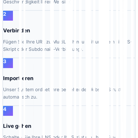
Geschwindigkeit Ihrer Website).
2
Verbinden
Fügen Sie Ihre URL zu MultiLipi hinzu (mit unserem LiveJS-
Skript oder Subdomain-Verbindung).
3
Importieren
Unser System ordnet Ihre bestehende Website-Struktur
automatisch zu.
4
Live gehen
Schalten Sie Ihre DNS oder Ihr Skript um. Ihre SEO-