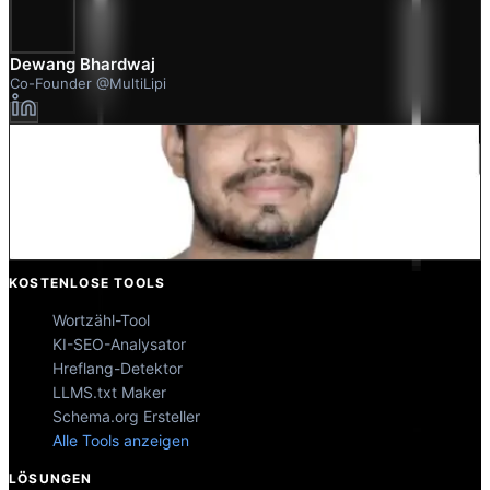
Dewang Bhardwaj
Co-Founder @MultiLipi
Kunal Singh Shekhawat
Co-Founder @MultiLipi
KOSTENLOSE TOOLS
Wortzähl-Tool
KI-SEO-Analysator
Hreflang-Detektor
LLMS.txt Maker
Schema.org Ersteller
Alle Tools anzeigen
LÖSUNGEN