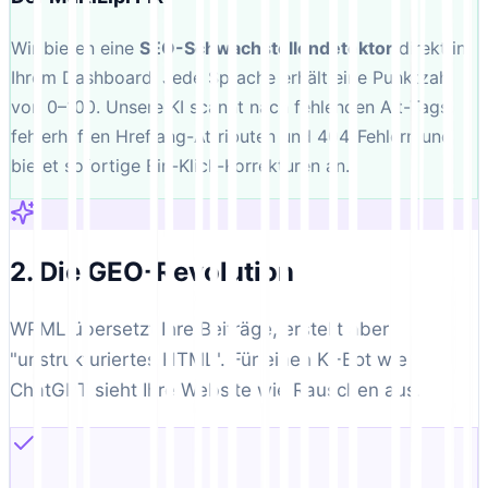
Wir bieten eine
SEO-Schwachstellendetektor
direkt in
Ihrem Dashboard. Jede Sprache erhält eine Punktzahl
von 0–100. Unsere KI scannt nach fehlenden Alt-Tags,
fehlerhaften Hreflang-Attributen und 404-Fehlern und
bietet sofortige Ein-Klick-Korrekturen an.
2. Die GEO-Revolution
WPML übersetzt Ihre Beiträge, erstellt aber
"unstrukturiertes HTML". Für einen KI-Bot wie
ChatGPT sieht Ihre Website wie Rauschen aus.