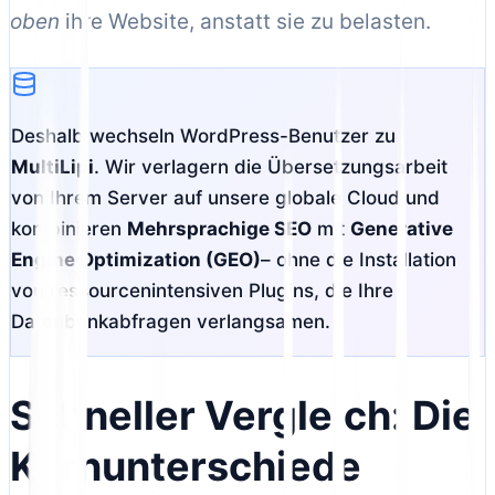
oben
ihre Website, anstatt sie zu belasten.
Deshalb wechseln WordPress-Benutzer zu
MultiLipi
. Wir verlagern die Übersetzungsarbeit
von Ihrem Server auf unsere globale Cloud und
kombinieren
Mehrsprachige SEO
mit
Generative
Engine Optimization (GEO)
– ohne die Installation
von ressourcenintensiven Plugins, die Ihre
Datenbankabfragen verlangsamen.
Schneller Vergleich: Die
Kernunterschiede