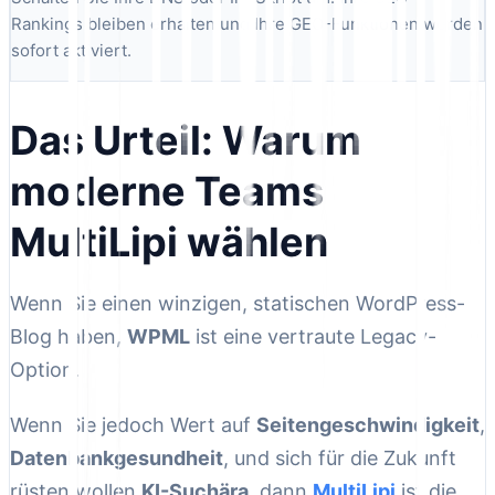
Rankings bleiben erhalten und Ihre GEO-Funktionen werden
sofort aktiviert.
Das Urteil: Warum
moderne Teams
MultiLipi wählen
Wenn Sie einen winzigen, statischen WordPress-
Blog haben,
WPML
ist eine vertraute Legacy-
Option.
Wenn Sie jedoch Wert auf
Seitengeschwindigkeit
,
Datenbankgesundheit
, und sich für die Zukunft
rüsten wollen
KI-Suchära
, dann
MultiLipi
ist die