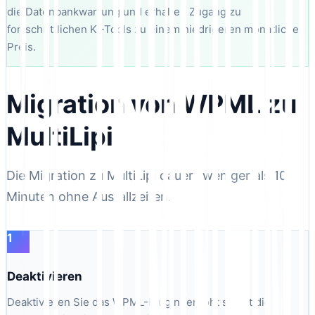
die Datenbankwartung und erhalten Zugang zu
fortschrittlichen KI-Tools zu einem niedrigeren monatlichen
Preis.
Migration von WPML zu
MultiLipi
Die Migration zu MultiLipi dauert weniger als 10
Minuten ohne Ausfallzeiten.
1
Deaktivieren
Deaktivieren Sie das WPML-Plugin (erhöht sofort die