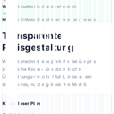
WPML:
Manuelles Umschreiben erforderlich.
MultiLipi:
KI-Modus-Einstellungen ändern den Ton sofort.
Transparente
Preisgestaltung
WPML berechnet eine jährliche Gebühr plus
zusätzliche Kosten für automatische
Übersetzungs-Credits. MultiLipi bietet ein
skalierbares, nutzungsbasiertes Modell.
Kostenloser Plan